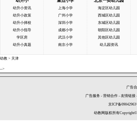
幼升小
重点小学
北京一类幼儿园
幼升小资讯
上海小学
海淀区幼儿园
幼升小政策
广州小学
西城区幼儿园
幼升小择校
深圳小学
东城区幼儿园
幼升小指导
成都小学
朝阳区幼儿园
学区房
武汉小学
其他区幼儿园
幼升小真题
南京小学
幼儿园资讯
幼教
>
天津
-->
广告合作
广告服务
-
营销合作
-
友情链接
京ICP备09042963
幼教网版权所有Copyright©2005-2