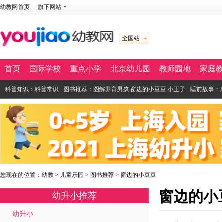
幼教网首页
旗下网站
全国站
首页
国际学校
重点小学
北京幼儿园
教师园地
家庭
科普知识
：
科普常识
图书推荐
：
图解养育男孩
窗边的小豆豆
小王子
睡前故事
：
您现在的位置：
幼教
>
儿童乐园
>
图书推荐
>
窗边的小豆豆
窗边的小
幼升小推荐
幼升小