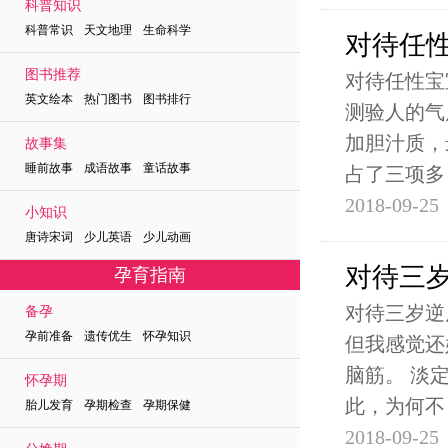
科普知识
科普常识 天文地理 生命科学
对待任
图书推荐
对待任性宝
英文绘本 热门图书 图书排行
测验人的气
加胆汁质，
故事集
睡前故事 成语故事 童话故事
占了三项多
2018-09-25
小知识
唐诗宋词 少儿英语 少儿动画
对待三
孕育指南
对待三岁逆
备孕
孕前准备 遗传优生 怀孕知识
但我感觉还
脑筋。 淡
怀孕期
此，为何不
胎儿发育 孕期检查 孕期保健
2018-09-25