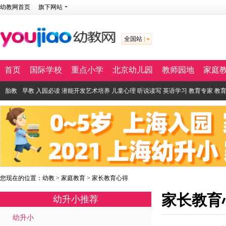
幼教网首页
旗下网站
全国站
首页
国际学校
重点小学
北京幼儿园
教师园地
家庭
胎教
早教
入园必读
潜能开发
艺术培养
儿童心理
听说读写
英语学习
教育专家
教
您现在的位置：
幼教
>
家庭教育
>
家长教育心得
家长教育
幼升小推荐
幼升小