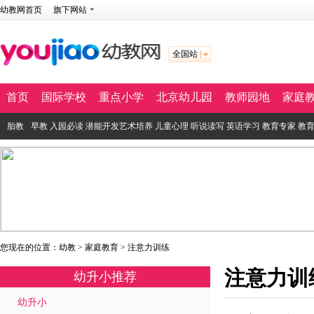
幼教网首页
旗下网站
全国站
首页
国际学校
重点小学
北京幼儿园
教师园地
家庭
胎教
早教
入园必读
潜能开发
艺术培养
儿童心理
听说读写
英语学习
教育专家
教
您现在的位置：
幼教
>
家庭教育
>
注意力训练
注意力训
幼升小推荐
幼升小