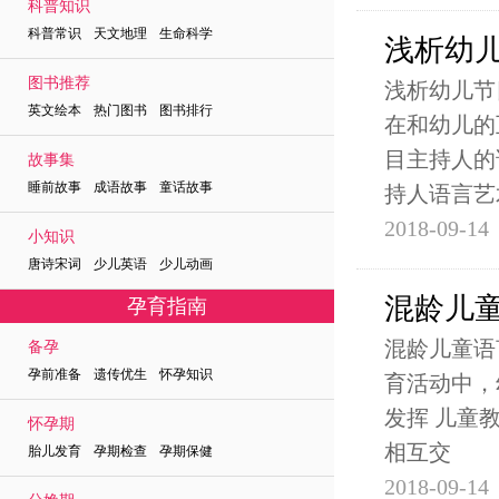
科普知识
科普常识 天文地理 生命科学
浅析幼
图书推荐
浅析幼儿节
英文绘本 热门图书 图书排行
在和幼儿的
目主持人的
故事集
睡前故事 成语故事 童话故事
持人语言艺
2018-09-14
小知识
唐诗宋词 少儿英语 少儿动画
混龄儿
孕育指南
混龄儿童语
备孕
孕前准备 遗传优生 怀孕知识
育活动中，
发挥 儿童
怀孕期
相互交
胎儿发育 孕期检查 孕期保健
2018-09-14