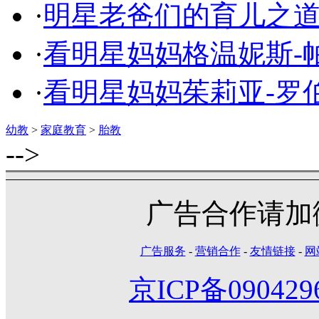
·
明星老爸们的育儿之
·
看明星妈妈格温妮斯-
·
看明星妈妈茱莉亚-罗
幼教
>
家庭教育
>
胎教
-->
广告合作请加微信
广告服务
-
营销合作
-
友情链接
-
网
京ICP备090429