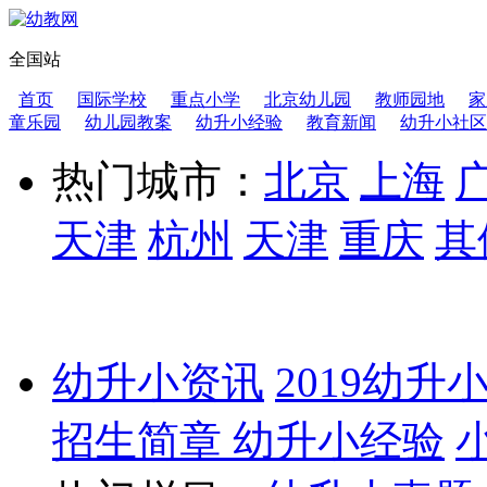
全国站
首页
国际学校
重点小学
北京幼儿园
教师园地
家
童乐园
幼儿园教案
幼升小经验
教育新闻
幼升小社区
热门城市：
北京
上海
天津
杭州
天津
重庆
其
幼升小资讯
2019幼升
招生简章
幼升小经验