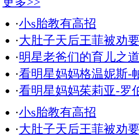
更多>>
·
小s胎教有高招
·
大肚子天后王菲被劝
·
明星老爸们的育儿之
·
看明星妈妈格温妮斯-
·
看明星妈妈茱莉亚-罗
·
小s胎教有高招
·
大肚子天后王菲被劝