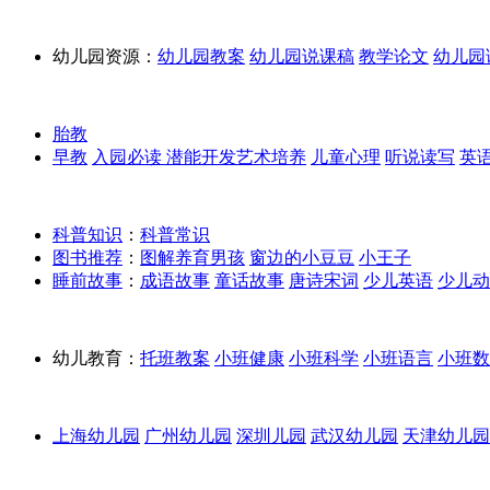
幼儿园资源：
幼儿园教案
幼儿园说课稿
教学论文
幼儿园
胎教
早教
入园必读
潜能开发
艺术培养
儿童心理
听说读写
英
科普知识
：
科普常识
图书推荐
：
图解养育男孩
窗边的小豆豆
小王子
睡前故事
：
成语故事
童话故事
唐诗宋词
少儿英语
少儿动
幼儿教育：
托班教案
小班健康
小班科学
小班语言
小班数
上海幼儿园
广州幼儿园
深圳儿园
武汉幼儿园
天津幼儿园