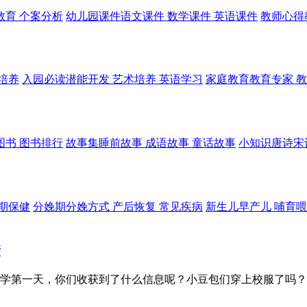
教育 个案分析
幼儿园课件
语文课件 数学课件 英语课件
教师心得
培养
入园必读
潜能开发 艺术培养 英语学习
家庭教育
教育专家 
图书 图书排行
故事集
睡前故事 成语故事 童话故事
小知识
唐诗宋
孕期保健
分娩期
分娩方式 产后恢复 常见疾病
新生儿
早产儿 哺育喂
情
学第一天，你们收获到了什么信息呢？小豆包们穿上校服了吗？