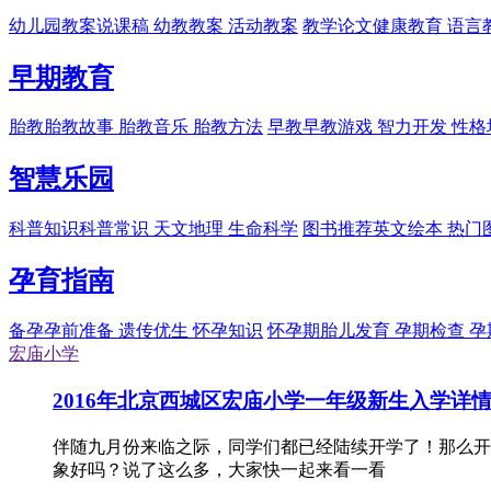
幼儿园教案
说课稿 幼教教案 活动教案
教学论文
健康教育 语言
早期教育
胎教
胎教故事 胎教音乐 胎教方法
早教
早教游戏 智力开发 性格
智慧乐园
科普知识
科普常识 天文地理 生命科学
图书推荐
英文绘本 热门
孕育指南
备孕
孕前准备 遗传优生 怀孕知识
怀孕期
胎儿发育 孕期检查 
宏庙小学
2016年北京西城区宏庙小学一年级新生入学详
伴随九月份来临之际，同学们都已经陆续开学了！那么开
象好吗？说了这么多，大家快一起来看一看