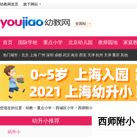
幼教网首页
旗下网站
全国站
首页
国际学校
重点小学
北京幼儿园
教师园地
家庭
热门城市：
北京
上海
广州
深圳
成都
武汉
南京
西安
天津
杭州
天津
重庆
其他
您现在的位置：
幼教
>
重点小学
>
西城区小学
>
西师附小
西师附小
幼升小推荐
幼升小