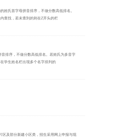
学生)的姓氏首字母拼音排序，不做分数高低排名。
内查找，若未查到的则在Z开头的栏
母拼音排序，不做分数高低排名。若姓氏为多音字
若在学生姓名栏出现多个名字排列的
站片区及部分新建小区类，招生采用网上申报与现