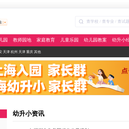
站
儿园
教师园地
家庭教育
儿童乐园
幼儿园教案
幼升小
安
天津
杭州
天津
重庆
其他
幼升小资讯