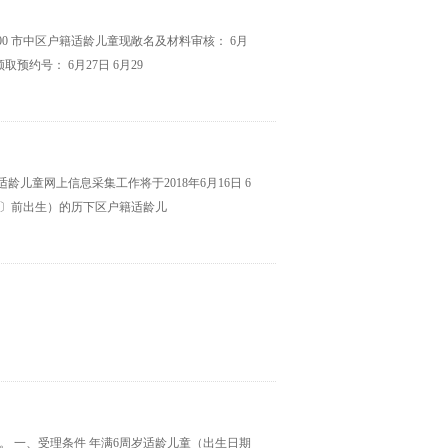
7：00 市中区户籍适龄儿童现敞名及材料审核： 6月
女领取预约号： 6月27日 6月29
龄儿童网上信息采集工作将于2018年6月16日 6
〔含〕前出生）的历下区户籍适龄儿
始。 一、受理条件 年满6周岁适龄儿童（出生日期