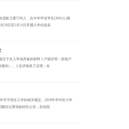
适龄儿童5700人，比今年毕业学生(3841人)激
4月29日至5月31日开通入学信息采
求
迁子女入学须具备的材料 1.户籍证明：原籍户
期内）。 2.在济南务工证明：在
市关于招生工作的相关规定，2018年市中区小学
区醒目位置张贴招生公告，告知招