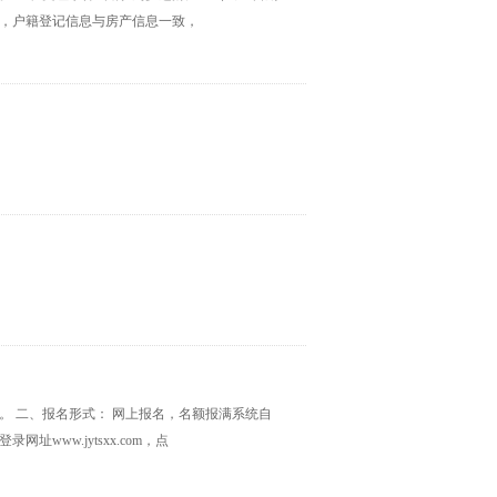
房产，户籍登记信息与房产信息一致，
00。 二、报名形式： 网上报名，名额报满系统自
www.jytsxx.com，点