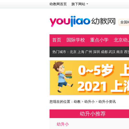
幼教网首页
旗下网站
全国
首页
国际学校
重点小学
北京幼
热门城市：
北京
上海
广州
深圳
成都
武汉
南京
西
您现在的位置：
幼教
>
幼升小
>
幼升小资讯
幼升小推荐
幼升小