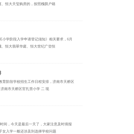
庭、恒大天玺购房的，按照槐荫户籍
槐荫区小学阶段入学申请登记须知》相关要求，6月
新城、恒大翡翠华庭、恒大世纪广尝恒
排
务教育阶段学校招生工作日程安排，济南市天桥区
济南市天桥区官扎营小学 二 现
报名的时间，今天是最后一天了，大家注意及时填报
子女入学一般还涉及到选择学校问题