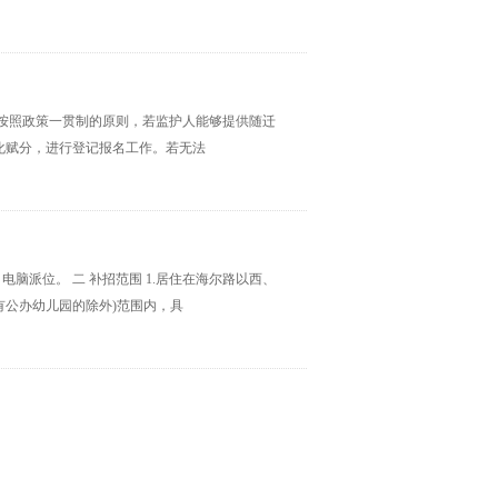
但按照政策一贯制的原则，若监护人能够提供随迁
化赋分，进行登记报名工作。若无法
电脑派位。 二 补招范围 1.居住在海尔路以西、
公办幼儿园的除外)范围内，具