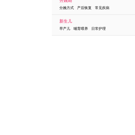
分娩期
分娩方式 产后恢复 常见疾病
新生儿
早产儿 哺育喂养 日常护理