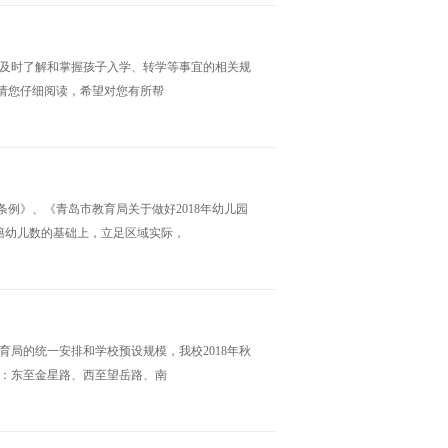
使您及时了解和掌握孩子入学、转学等事宜的相关规
请您仔细阅读，希望对您有所帮
条例》、《青岛市教育局关于做好2018年幼儿园
户籍幼儿数的基础上，立足区域实际，
教育局的统一安排和学校预设规模，我校2018年秋
范围：东至金星路、西至望岳路、南