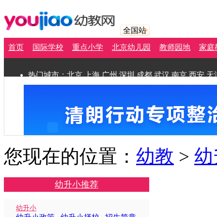
全国站
首页
国际学校
重点小学
北京幼儿园
教师园地
家庭
热门城市：
北京
上海
广州
深圳
成都
武汉
南京
西安
天
您现在的位置：
幼教
>
幼
幼升小推荐
幼升小