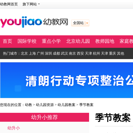
幼教网首页
旗下网站
全国站
首页
国际学校
重点小学
北京幼儿园
教师园地
家庭
热门城市：
北京
上海
广州
深圳
成都
武汉
南京
西安
天津
杭州
天津
重庆
其他
您现在的位置：
幼教
>
幼儿园资源
>
幼儿园教案
>
季节教案
季节教案
幼升小推荐
幼升小