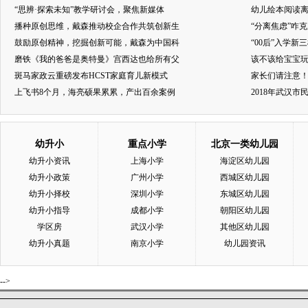
“思辨·探索未知”教学研讨会，聚焦新媒体
幼儿绘本阅读
播种原创思维，戴森推动校企合作共筑创新生
“分离焦虑”咋
鼓励原创精神，挖掘创新可能，戴森为中国科
“00后”入学新
磨铁《我的爸爸是奥特曼》宫西达也给所有父
该不该给宝宝玩
斑马家政云重磅发布HCST家庭育儿新模式
家长们请注意
上飞书8个月，海亮硕果累累，产出百余案例
2018年武汉
幼升小
重点小学
北京一类幼儿园
幼升小资讯
上海小学
海淀区幼儿园
幼升小政策
广州小学
西城区幼儿园
幼升小择校
深圳小学
东城区幼儿园
幼升小指导
成都小学
朝阳区幼儿园
学区房
武汉小学
其他区幼儿园
幼升小真题
南京小学
幼儿园资讯
-->