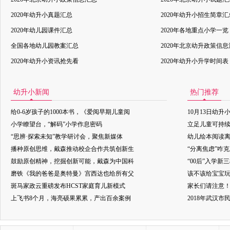
2020年幼升小真题汇总
2020年幼升小招生简章汇
2020年幼儿园课件汇总
2020年各地重点小学一览
全国各地幼儿园教案汇总
2020年北京幼升政策信
2020年幼升小资讯抢先看
2020年幼升小升学时间表
幼升小新闻
热门推荐
给0-6岁孩子的1000本书，《爱阅早期儿童阅
10月13日幼升
小学瞭望台，“解码”小学作息密码
立足儿童可持
“思辨·探索未知”教学研讨会，聚焦新媒体
幼儿绘本阅读
播种原创思维，戴森推动校企合作共筑创新生
“分离焦虑”咋
鼓励原创精神，挖掘创新可能，戴森为中国科
“00后”入学新
磨铁《我的爸爸是奥特曼》宫西达也给所有父
该不该给宝宝玩
斑马家政云重磅发布HCST家庭育儿新模式
家长们请注意
上飞书8个月，海亮硕果累累，产出百余案例
2018年武汉