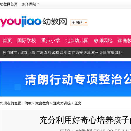
幼教网首页
旗下网站
全国站
首页
国际学校
重点小学
北京幼儿园
教师园地
家庭
热门城市：
北京
上海
广州
深圳
成都
武汉
南京
西安
天津
杭州
天津
重庆
其他
您现在的位置：
幼教
>
家庭教育
>
注意力训练
> 正文
充分利用好奇心培养孩子