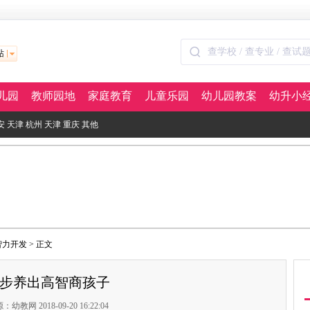
站
儿园
教师园地
家庭教育
儿童乐园
幼儿园教案
幼升小
安
天津
杭州
天津
重庆
其他
智力开发
> 正文
步养出高智商孩子
：幼教网 2018-09-20 16:22:04