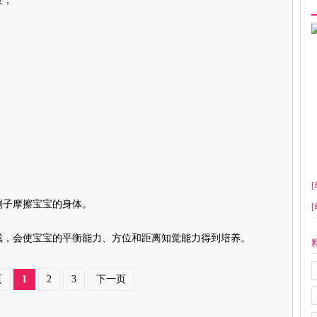
景；
。
[
子摩擦宝宝的身体。
[
，会使宝宝的平衡能力、方位和距离知觉能力得到培养。
页
1
2
3
下一页