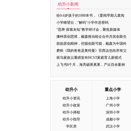
幼升小新闻
给0-6岁孩子的1000本书，《爱阅早期儿童阅
小学瞭望台，“解码”小学作息密码
“思辨·探索未知”教学研讨会，聚焦新媒体
播种原创思维，戴森推动校企合作共筑创新生
鼓励原创精神，挖掘创新可能，戴森为中国科
磨铁《我的爸爸是奥特曼》宫西达也给所有父
斑马家政云重磅发布HCST家庭育儿新模式
上飞书8个月，海亮硕果累累，产出百余案例
幼升小
重点小学
幼升小资讯
上海小学
幼升小政策
广州小学
幼升小择校
深圳小学
幼升小指导
成都小学
学区房
武汉小学