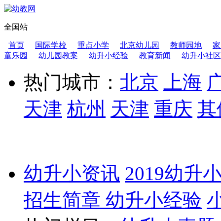
全国站
首页
国际学校
重点小学
北京幼儿园
教师园地
家
童乐园
幼儿园教案
幼升小经验
教育新闻
幼升小社区
热门城市：
北京
上海
天津
杭州
天津
重庆
其
幼升小资讯
2019幼升
招生简章
幼升小经验