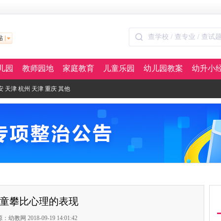
站
儿园
教师园地
家庭教育
儿童乐园
幼儿园教案
幼升小
安
天津
杭州
天津
重庆
其他
童攀比心理的表现
：幼教网 2018-09-19 14:01:42