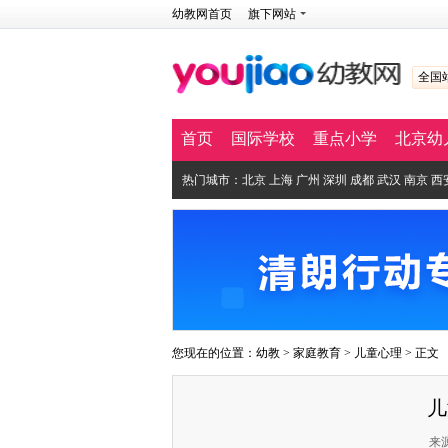
幼教网首页
旗下网站
全国
首页
国际学校
重点小学
北京幼
热门城市：
北京
上海
广州
深圳
成都
武汉
南京
西
您现在的位置：
幼教
>
家庭教育
>
儿童心理
> 正文
儿
来源