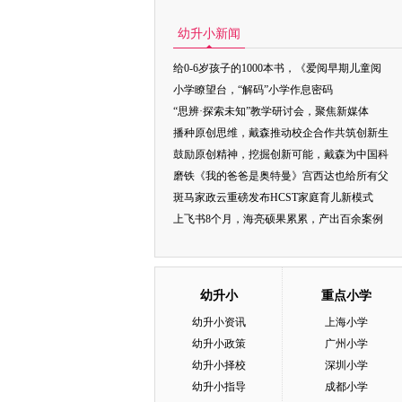
幼升小新闻
给0-6岁孩子的1000本书，《爱阅早期儿童阅
小学瞭望台，“解码”小学作息密码
“思辨·探索未知”教学研讨会，聚焦新媒体
播种原创思维，戴森推动校企合作共筑创新生
鼓励原创精神，挖掘创新可能，戴森为中国科
磨铁《我的爸爸是奥特曼》宫西达也给所有父
斑马家政云重磅发布HCST家庭育儿新模式
上飞书8个月，海亮硕果累累，产出百余案例
幼升小
重点小学
幼升小资讯
上海小学
幼升小政策
广州小学
幼升小择校
深圳小学
幼升小指导
成都小学