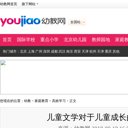
幼教网首页
旗下网站
全国站
首页
国际学校
重点小学
北京幼儿园
教师园地
家庭
热门城市：
北京
上海
广州
深圳
成都
武汉
南京
西安
天津
杭州
天津
重庆
其他
您现在的位置：
幼教
>
家庭教育
>
高效学习
> 正文
儿童文学对于儿童成长