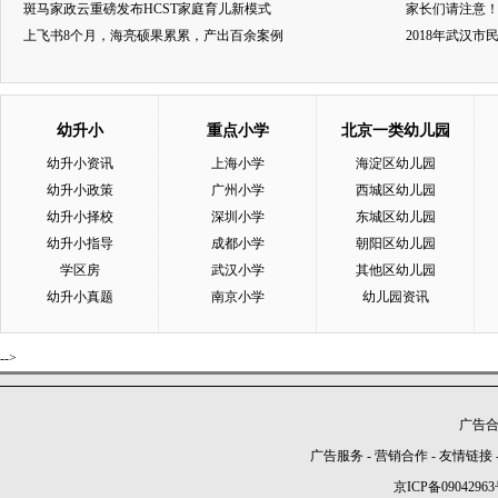
斑马家政云重磅发布HCST家庭育儿新模式
家长们请注意
上飞书8个月，海亮硕果累累，产出百余案例
2018年武汉
幼升小
重点小学
北京一类幼儿园
幼升小资讯
上海小学
海淀区幼儿园
幼升小政策
广州小学
西城区幼儿园
幼升小择校
深圳小学
东城区幼儿园
幼升小指导
成都小学
朝阳区幼儿园
学区房
武汉小学
其他区幼儿园
幼升小真题
南京小学
幼儿园资讯
-->
广告合作
广告服务
-
营销合作
-
友情链接
京ICP备09042963