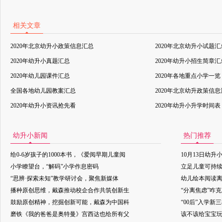
相关文章
2020年北京幼升小政策信息汇总
2020年北京幼升小试题汇
2020年幼升小真题汇总
2020年幼升小招生简章汇
2020年幼儿园课件汇总
2020年各地重点小学一览
全国各地幼儿园教案汇总
2020年北京幼升政策信
2020年幼升小资讯抢先看
2020年幼升小升学时间表
幼升小新闻
热门推荐
给0-6岁孩子的1000本书，《爱阅早期儿童阅
10月13日幼升
小学瞭望台，“解码”小学作息密码
立足儿童可持
“思辨·探索未知”教学研讨会，聚焦新媒体
幼儿绘本阅读
播种原创思维，戴森推动校企合作共筑创新生
“分离焦虑”咋
鼓励原创精神，挖掘创新可能，戴森为中国科
“00后”入学新
磨铁《我的爸爸是奥特曼》宫西达也给所有父
该不该给宝宝玩