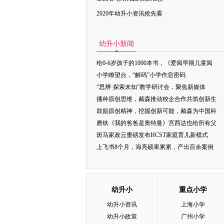
2020年幼升小资讯抢先看
幼升小新闻
给0-6岁孩子的1000本书，《爱阅早期儿童阅
小学瞭望台，“解码”小学作息密码
“思辨·探索未知”教学研讨会，聚焦新媒体
播种原创思维，戴森推动校企合作共筑创新生
鼓励原创精神，挖掘创新可能，戴森为中国科
磨铁《我的爸爸是奥特曼》宫西达也给所有父
斑马家政云重磅发布HCST家庭育儿新模式
上飞书8个月，海亮硕果累累，产出百余案例
幼升小
重点小学
幼升小资讯
上海小学
幼升小政策
广州小学