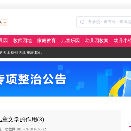
站
儿园
教师园地
家庭教育
儿童乐园
幼儿园教案
幼升小
安
天津
杭州
天津
重庆
其他
儿童文学的作用(3)
：幼教网 2018-09-18 16:56:22