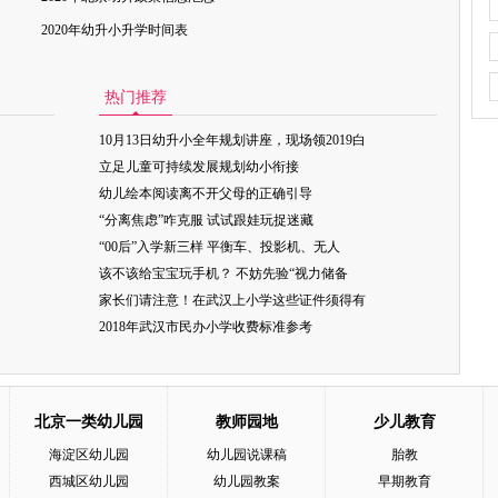
2020年幼升小升学时间表
热门推荐
10月13日幼升小全年规划讲座，现场领2019白
立足儿童可持续发展规划幼小衔接
幼儿绘本阅读离不开父母的正确引导
“分离焦虑”咋克服 试试跟娃玩捉迷藏
“00后”入学新三样 平衡车、投影机、无人
该不该给宝宝玩手机？ 不妨先验“视力储备
家长们请注意！在武汉上小学这些证件须得有
2018年武汉市民办小学收费标准参考
北京一类幼儿园
教师园地
少儿教育
海淀区幼儿园
幼儿园说课稿
胎教
西城区幼儿园
幼儿园教案
早期教育