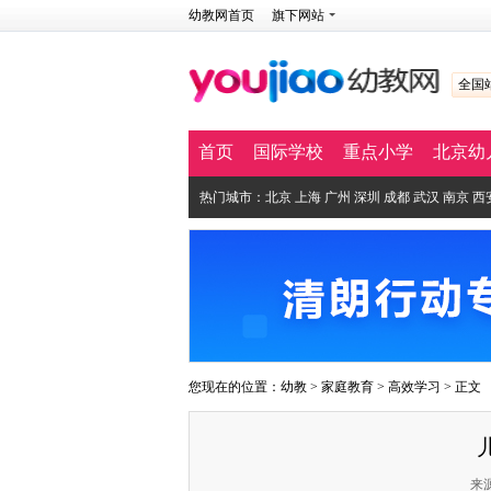
幼教网首页
旗下网站
全国
首页
国际学校
重点小学
北京幼
热门城市：
北京
上海
广州
深圳
成都
武汉
南京
西
您现在的位置：
幼教
>
家庭教育
>
高效学习
> 正文
来源