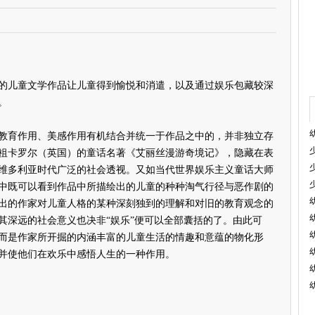
儿童文学作品让儿童得到愉悦和消遣，以及通过娱乐包藏较深
。
育作用、美感作用有机结合并统一于作品之中的，并非独立存
祖卡罗尔（英国）的童话名著《艾丽丝漫游奇境记》，隐藏在表
维多利亚时代广泛的社会透视。又如当代世界娱乐主义童话大师
中既可以看到作品中所描绘出的儿童的种种淘气行径与恶作剧的
出的作家对儿童人格的某种深刻独到的理解和对旧的教育观念的
其深远的社会意义也决非“娱乐”便可以全部囊括的了。由此可
而是作家所开掘的内涵丰富的儿童生活的情趣和意蕴的物化形
并使他们在欢乐中感悟人生的一种作用。