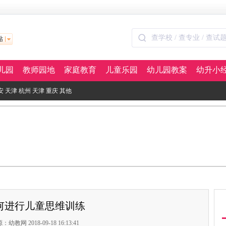
站
儿园
教师园地
家庭教育
儿童乐园
幼儿园教案
幼升小
安
天津
杭州
天津
重庆
其他
何进行儿童思维训练
：幼教网 2018-09-18 16:13:41