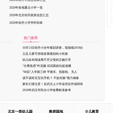
2020年幼升小招生简章汇总
2020年各地重点小学一览
2020年北京幼升政策信息汇总
2020年幼升小升学时间表
热门推荐
10月13日幼升小全年规划讲座，现场领2019白
立足儿童可持续发展规划幼小衔接
幼儿绘本阅读离不开父母的正确引导
“分离焦虑”咋克服 试试跟娃玩捉迷藏
“00后”入学新三样 平衡车、投影机、无人
该不该给宝宝玩手机？ 不妨先验“视力储备
家长们请注意！在武汉上小学这些证件须得有
2018年武汉市民办小学收费标准参考
北京一类幼儿园
教师园地
少儿教育