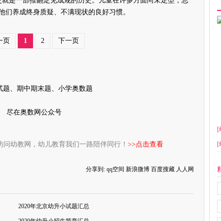
就是一部推翻定见成规的历史。儿童在许多方面尚未定型，总
他们养成终身质疑、不满现状的良好习惯。
一页
1
2
下一页
试题、期中期末题、小学奥数题
尽在奥数网公众号
[
访问幼教网，幼儿教育我们一路陪伴同行！
>>点击查看
[
分享到:
qq空间
新浪微博
百度搜藏
人人网
2020年北京幼升小试题汇总