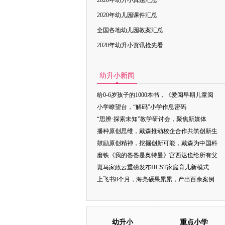
2020年幼升小真题汇总
2020年幼儿园课件汇总
全国各地幼儿园教案汇总
2020年幼升小资讯抢先看
幼升小新闻
给0-6岁孩子的1000本书，《爱阅早期儿童阅
小学瞭望台，“解码”小学作息密码
“思辨·探索未知”教学研讨会，聚焦新媒体
播种原创思维，戴森推动校企合作共筑创新生
鼓励原创精神，挖掘创新可能，戴森为中国科
磨铁《我的爸爸是奥特曼》宫西达也给所有父
斑马家政云重磅发布HCST家庭育儿新模式
上飞书8个月，海亮硕果累累，产出百余案例
幼升小
重点小学