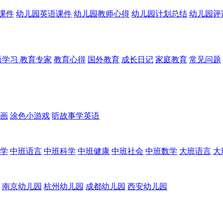
课件
幼儿园英语课件
幼儿园教师心得
幼儿园计划总结
幼儿园评
语学习
教育专家
教育心得
国外教育
成长日记
家庭教育
常见问题
画
涂色小游戏
听故事学英语
学
中班语言
中班科学
中班健康
中班社会
中班数学
大班语言
大
南京幼儿园
杭州幼儿园
成都幼儿园
西安幼儿园