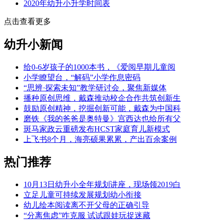
2020年幼升小升学时间表
点击查看更多
幼升小新闻
给0-6岁孩子的1000本书，《爱阅早期儿童阅
小学瞭望台，“解码”小学作息密码
“思辨·探索未知”教学研讨会，聚焦新媒体
播种原创思维，戴森推动校企合作共筑创新生
鼓励原创精神，挖掘创新可能，戴森为中国科
磨铁《我的爸爸是奥特曼》宫西达也给所有父
斑马家政云重磅发布HCST家庭育儿新模式
上飞书8个月，海亮硕果累累，产出百余案例
热门推荐
10月13日幼升小全年规划讲座，现场领2019白
立足儿童可持续发展规划幼小衔接
幼儿绘本阅读离不开父母的正确引导
“分离焦虑”咋克服 试试跟娃玩捉迷藏