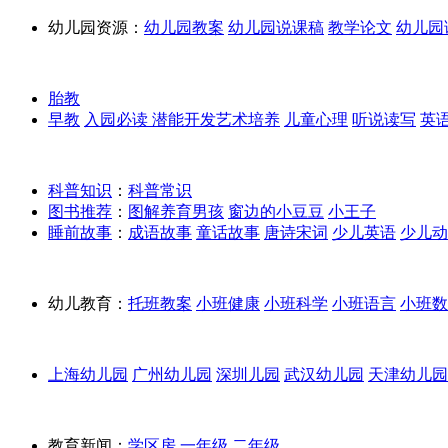
幼儿园资源：
幼儿园教案
幼儿园说课稿
教学论文
幼儿园
胎教
早教
入园必读
潜能开发
艺术培养
儿童心理
听说读写
英
科普知识
：
科普常识
图书推荐
：
图解养育男孩
窗边的小豆豆
小王子
睡前故事
：
成语故事
童话故事
唐诗宋词
少儿英语
少儿动
幼儿教育：
托班教案
小班健康
小班科学
小班语言
小班数
上海幼儿园
广州幼儿园
深圳儿园
武汉幼儿园
天津幼儿园
教育新闻：
学区房
一年级
二年级