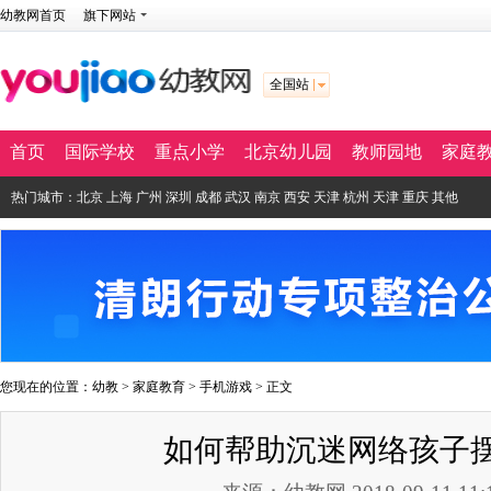
幼教网首页
旗下网站
全国站
首页
国际学校
重点小学
北京幼儿园
教师园地
家庭
热门城市：
北京
上海
广州
深圳
成都
武汉
南京
西安
天津
杭州
天津
重庆
其他
您现在的位置：
幼教
>
家庭教育
>
手机游戏
> 正文
如何帮助沉迷网络孩子