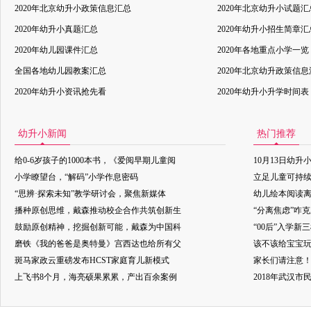
2020年北京幼升小政策信息汇总
2020年北京幼升小试题汇
2020年幼升小真题汇总
2020年幼升小招生简章汇
2020年幼儿园课件汇总
2020年各地重点小学一览
全国各地幼儿园教案汇总
2020年北京幼升政策信
2020年幼升小资讯抢先看
2020年幼升小升学时间表
幼升小新闻
热门推荐
给0-6岁孩子的1000本书，《爱阅早期儿童阅
10月13日幼升
小学瞭望台，“解码”小学作息密码
立足儿童可持
“思辨·探索未知”教学研讨会，聚焦新媒体
幼儿绘本阅读
播种原创思维，戴森推动校企合作共筑创新生
“分离焦虑”咋
鼓励原创精神，挖掘创新可能，戴森为中国科
“00后”入学新
磨铁《我的爸爸是奥特曼》宫西达也给所有父
该不该给宝宝玩
斑马家政云重磅发布HCST家庭育儿新模式
家长们请注意
上飞书8个月，海亮硕果累累，产出百余案例
2018年武汉