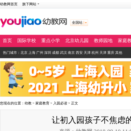
幼教网首页
旗下网站
全国站
首页
国际学校
重点小学
北京幼儿园
教师园地
家庭
热门城市：
北京
上海
广州
深圳
成都
武汉
南京
西安
天津
杭州
天津
重庆
其他
您现在的位置：
幼教
>
家庭教育
>
入园必读
> 正文
让初入园孩子不焦虑