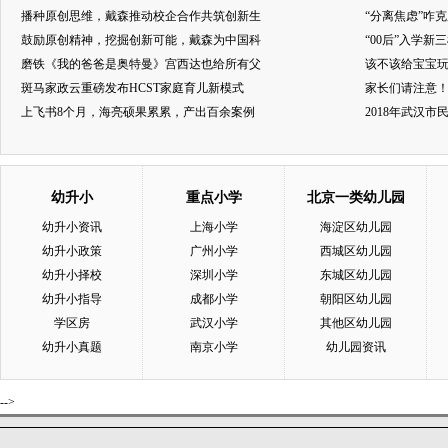
播种原创思维，戴森推动校企合作共筑创新生
“分离焦虑”咋
鼓励原创精神，挖掘创新可能，戴森为中国科
“00后”入学新
磨铁《我的爸爸是奥特曼》宫西达也给所有父
该不该给宝宝玩
斑马家政云重磅发布HCST家庭育儿新模式
家长们请注意
上飞书8个月，海亮硕果累累，产出百余案例
2018年武汉
幼升小
重点小学
北京一类幼儿园
幼升小资讯
上海小学
海淀区幼儿园
幼升小政策
广州小学
西城区幼儿园
幼升小择校
深圳小学
东城区幼儿园
幼升小指导
成都小学
朝阳区幼儿园
学区房
武汉小学
其他区幼儿园
幼升小真题
南京小学
幼儿园资讯
-->