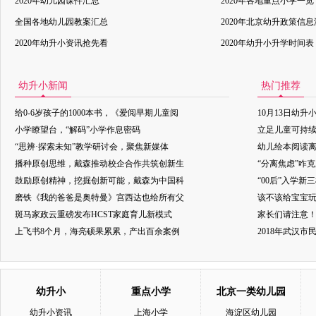
2020年幼儿园课件汇总
2020年各地重点小学一览
全国各地幼儿园教案汇总
2020年北京幼升政策信
2020年幼升小资讯抢先看
2020年幼升小升学时间表
幼升小新闻
热门推荐
给0-6岁孩子的1000本书，《爱阅早期儿童阅
10月13日幼升
小学瞭望台，“解码”小学作息密码
立足儿童可持
“思辨·探索未知”教学研讨会，聚焦新媒体
幼儿绘本阅读
播种原创思维，戴森推动校企合作共筑创新生
“分离焦虑”咋
鼓励原创精神，挖掘创新可能，戴森为中国科
“00后”入学新
磨铁《我的爸爸是奥特曼》宫西达也给所有父
该不该给宝宝玩
斑马家政云重磅发布HCST家庭育儿新模式
家长们请注意
上飞书8个月，海亮硕果累累，产出百余案例
2018年武汉
幼升小
重点小学
北京一类幼儿园
幼升小资讯
上海小学
海淀区幼儿园