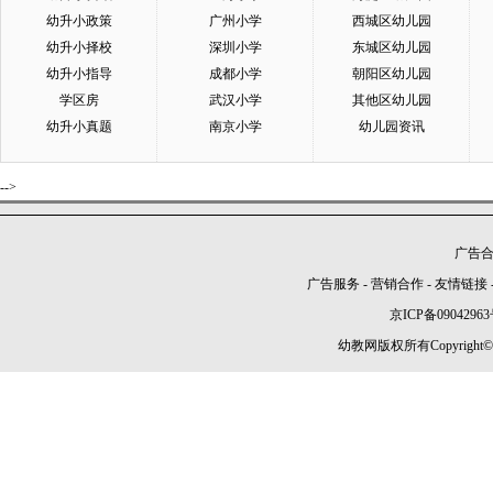
幼升小政策
广州小学
西城区幼儿园
幼升小择校
深圳小学
东城区幼儿园
幼升小指导
成都小学
朝阳区幼儿园
学区房
武汉小学
其他区幼儿园
幼升小真题
南京小学
幼儿园资讯
-->
广告合作
广告服务
-
营销合作
-
友情链接
京ICP备09042963
幼教网版权所有Copyright©2005-2