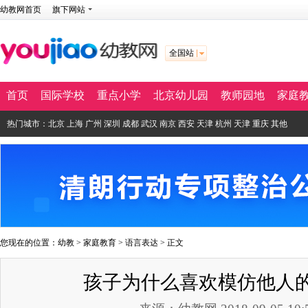
幼教网首页
旗下网站
全国站
首页
国际学校
重点小学
北京幼儿园
教师园地
家庭
热门城市：
北京
上海
广州
深圳
成都
武汉
南京
西安
天津
杭州
天津
重庆
其他
您现在的位置：
幼教
>
家庭教育
>
语言表达
> 正文
孩子为什么喜欢模仿他人