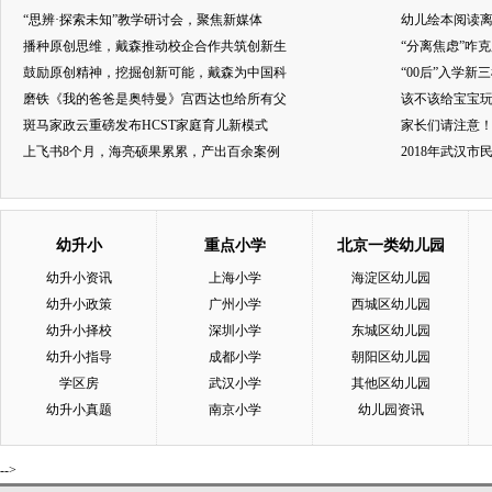
“思辨·探索未知”教学研讨会，聚焦新媒体
幼儿绘本阅读
播种原创思维，戴森推动校企合作共筑创新生
“分离焦虑”咋
鼓励原创精神，挖掘创新可能，戴森为中国科
“00后”入学新
磨铁《我的爸爸是奥特曼》宫西达也给所有父
该不该给宝宝玩
斑马家政云重磅发布HCST家庭育儿新模式
家长们请注意
上飞书8个月，海亮硕果累累，产出百余案例
2018年武汉
幼升小
重点小学
北京一类幼儿园
幼升小资讯
上海小学
海淀区幼儿园
幼升小政策
广州小学
西城区幼儿园
幼升小择校
深圳小学
东城区幼儿园
幼升小指导
成都小学
朝阳区幼儿园
学区房
武汉小学
其他区幼儿园
幼升小真题
南京小学
幼儿园资讯
-->