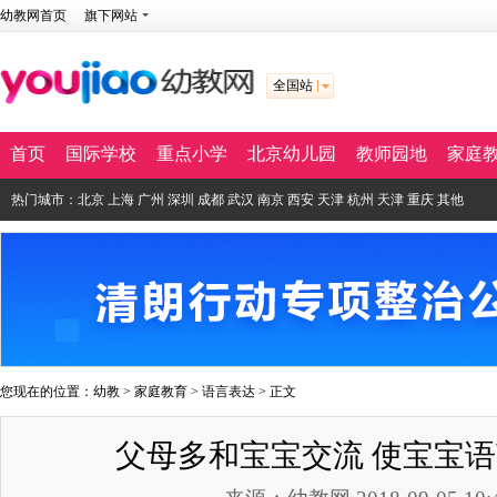
幼教网首页
旗下网站
全国站
首页
国际学校
重点小学
北京幼儿园
教师园地
家庭
热门城市：
北京
上海
广州
深圳
成都
武汉
南京
西安
天津
杭州
天津
重庆
其他
您现在的位置：
幼教
>
家庭教育
>
语言表达
> 正文
父母多和宝宝交流 使宝宝