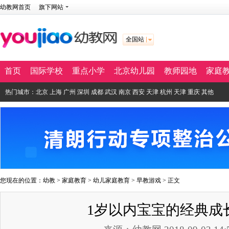
幼教网首页
旗下网站
全国站
首页
国际学校
重点小学
北京幼儿园
教师园地
家庭
热门城市：
北京
上海
广州
深圳
成都
武汉
南京
西安
天津
杭州
天津
重庆
其他
您现在的位置：
幼教
>
家庭教育
>
幼儿家庭教育
>
早教游戏
> 正文
1岁以内宝宝的经典成