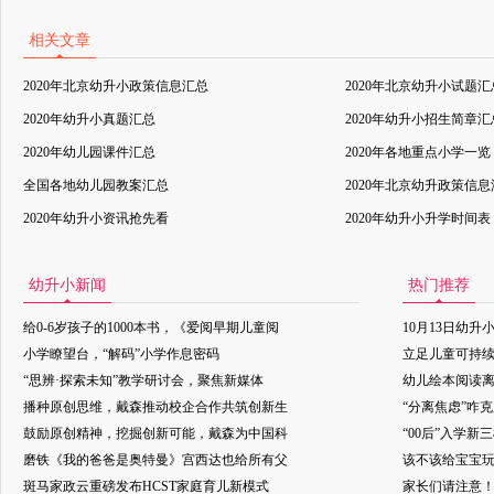
相关文章
2020年北京幼升小政策信息汇总
2020年北京幼升小试题汇
2020年幼升小真题汇总
2020年幼升小招生简章汇
2020年幼儿园课件汇总
2020年各地重点小学一览
全国各地幼儿园教案汇总
2020年北京幼升政策信
2020年幼升小资讯抢先看
2020年幼升小升学时间表
幼升小新闻
热门推荐
给0-6岁孩子的1000本书，《爱阅早期儿童阅
10月13日幼升
小学瞭望台，“解码”小学作息密码
立足儿童可持
“思辨·探索未知”教学研讨会，聚焦新媒体
幼儿绘本阅读
播种原创思维，戴森推动校企合作共筑创新生
“分离焦虑”咋
鼓励原创精神，挖掘创新可能，戴森为中国科
“00后”入学新
磨铁《我的爸爸是奥特曼》宫西达也给所有父
该不该给宝宝玩
斑马家政云重磅发布HCST家庭育儿新模式
家长们请注意