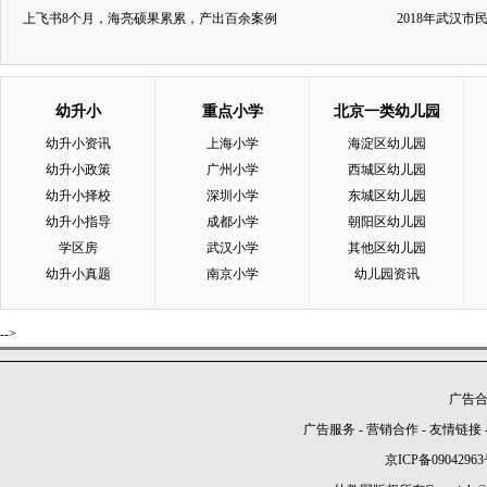
上飞书8个月，海亮硕果累累，产出百余案例
2018年武汉
幼升小
重点小学
北京一类幼儿园
幼升小资讯
上海小学
海淀区幼儿园
幼升小政策
广州小学
西城区幼儿园
幼升小择校
深圳小学
东城区幼儿园
幼升小指导
成都小学
朝阳区幼儿园
学区房
武汉小学
其他区幼儿园
幼升小真题
南京小学
幼儿园资讯
-->
广告合作
广告服务
-
营销合作
-
友情链接
京ICP备09042963