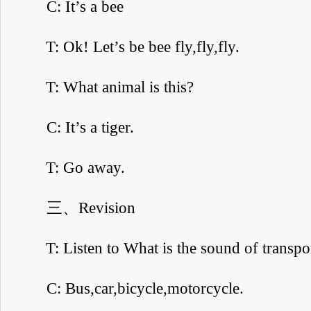
C: It’s a bee
T: Ok! Let’s be bee fly,fly,fly.
T: What animal is this?
C: It’s a tiger.
T: Go away.
三、Revision
T: Listen to What is the sound of transpo
C: Bus,car,bicycle,motorcycle.