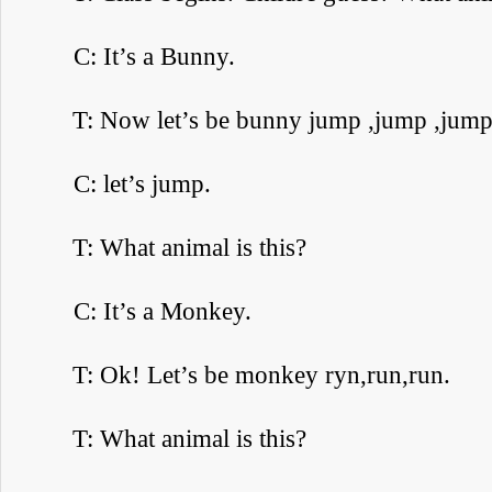
C: It’s a Bunny.
T: Now let’s be bunny jump ,jump ,jump
C: let’s jump.
T: What animal is this?
C: It’s a Monkey.
T: Ok! Let’s be monkey ryn,run,run.
T: What animal is this?