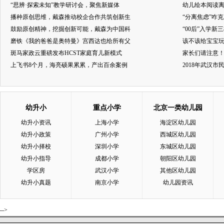
“思辨·探索未知”教学研讨会，聚焦新媒体
幼儿绘本阅读
播种原创思维，戴森推动校企合作共筑创新生
“分离焦虑”咋
鼓励原创精神，挖掘创新可能，戴森为中国科
“00后”入学新
磨铁《我的爸爸是奥特曼》宫西达也给所有父
该不该给宝宝玩
斑马家政云重磅发布HCST家庭育儿新模式
家长们请注意
上飞书8个月，海亮硕果累累，产出百余案例
2018年武汉
幼升小
重点小学
北京一类幼儿园
幼升小资讯
上海小学
海淀区幼儿园
幼升小政策
广州小学
西城区幼儿园
幼升小择校
深圳小学
东城区幼儿园
幼升小指导
成都小学
朝阳区幼儿园
学区房
武汉小学
其他区幼儿园
幼升小真题
南京小学
幼儿园资讯
-->