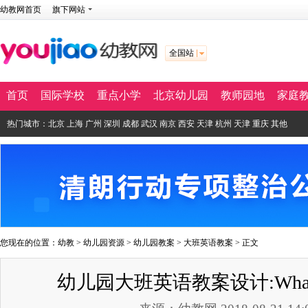
幼教网首页
旗下网站
全国站
首页
国际学校
重点小学
北京幼儿园
教师园地
家庭
热门城市：
北京
上海
广州
深圳
成都
武汉
南京
西安
天津
杭州
天津
重庆
其他
您现在的位置：
幼教
>
幼儿园资源
>
幼儿园教案
>
大班英语教案
> 正文
幼儿园大班英语教案设计:What can