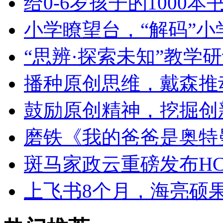
给0-6岁孩子的1000
小学瞭望台，“解码”小
“思辨·探索未知”教学
播种原创思维，戴森推
鼓励原创精神，挖掘创
磨铁《我的爸爸是奥特
斑马家政云重磅发布HC
上飞书8个月，海亮硕