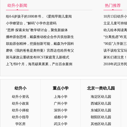
幼升小新闻
热门推荐
给0-6岁孩子的1000本书，《爱阅早期儿童阅
10月13日幼升
小学瞭望台，“解码”小学作息密码
立足儿童可持
“思辨·探索未知”教学研讨会，聚焦新媒体
幼儿绘本阅读
播种原创思维，戴森推动校企合作共筑创新生
“分离焦虑”咋
鼓励原创精神，挖掘创新可能，戴森为中国科
“00后”入学新
磨铁《我的爸爸是奥特曼》宫西达也给所有父
该不该给宝宝玩
斑马家政云重磅发布HCST家庭育儿新模式
家长们请注意
上飞书8个月，海亮硕果累累，产出百余案例
2018年武汉
幼升小
重点小学
北京一类幼儿园
幼升小资讯
上海小学
海淀区幼儿园
幼升小政策
广州小学
西城区幼儿园
幼升小择校
深圳小学
东城区幼儿园
幼升小指导
成都小学
朝阳区幼儿园
学区房
武汉小学
其他区幼儿园