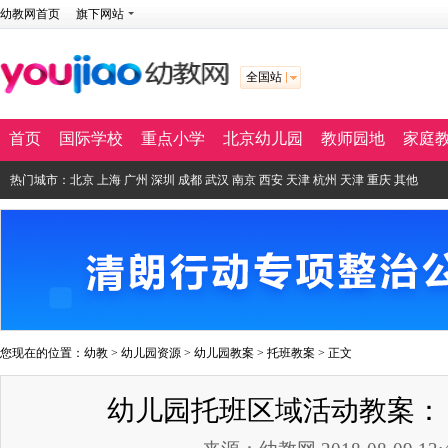
幼教网首页
旗下网站
全国站
首页
国际学校
重点小学
北京幼儿园
教师园地
家庭
热门城市：
北京
上海
广州
深圳
成都
武汉
南京
西安
天津
杭州
天津
重庆
其他
您现在的位置：
幼教
>
幼儿园资源
>
幼儿园教案
>
托班教案
> 正文
幼儿园托班区域活动教案：