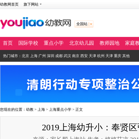
幼教网首页
旗下网站
全国站
首页
国际学校
重点小学
北京幼儿园
教师园地
家庭
热门城市：
北京
上海
广州
深圳
成都
武汉
南京
西安
天津
杭州
天津
重庆
其他
您现在的位置：
幼教
>
上海
>
上海重点小学
> 正文
2019上海幼升小：奉贤