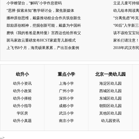
小学瞭望台，“解码”小学作息密码
立足儿童可持
“思辨·探索未知”教学研讨会，聚焦新媒体
幼儿绘本阅读
播种原创思维，戴森推动校企合作共筑创新生
“分离焦虑”咋
鼓励原创精神，挖掘创新可能，戴森为中国科
“00后”入学新
磨铁《我的爸爸是奥特曼》宫西达也给所有父
该不该给宝宝玩
斑马家政云重磅发布HCST家庭育儿新模式
家长们请注意
上飞书8个月，海亮硕果累累，产出百余案例
2018年武汉
幼升小
重点小学
北京一类幼儿园
幼升小资讯
上海小学
海淀区幼儿园
幼升小政策
广州小学
西城区幼儿园
幼升小择校
深圳小学
东城区幼儿园
幼升小指导
成都小学
朝阳区幼儿园
学区房
武汉小学
其他区幼儿园
幼升小真题
南京小学
幼儿园资讯
-->