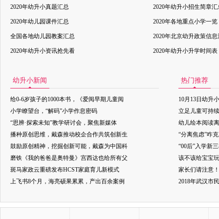
2020年幼升小真题汇总
2020年幼升小招生简章汇
2020年幼儿园课件汇总
2020年各地重点小学一览
全国各地幼儿园教案汇总
2020年北京幼升政策信
2020年幼升小资讯抢先看
2020年幼升小升学时间表
幼升小新闻
热门推荐
给0-6岁孩子的1000本书，《爱阅早期儿童阅
10月13日幼升
小学瞭望台，“解码”小学作息密码
立足儿童可持
“思辨·探索未知”教学研讨会，聚焦新媒体
幼儿绘本阅读
播种原创思维，戴森推动校企合作共筑创新生
“分离焦虑”咋
鼓励原创精神，挖掘创新可能，戴森为中国科
“00后”入学新
磨铁《我的爸爸是奥特曼》宫西达也给所有父
该不该给宝宝玩
斑马家政云重磅发布HCST家庭育儿新模式
家长们请注意
上飞书8个月，海亮硕果累累，产出百余案例
2018年武汉