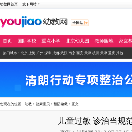
幼教网首页
旗下网站
全国站
首页
国际学校
重点小学
北京幼儿园
教师园地
家庭
热门城市：
北京
上海
广州
深圳
成都
武汉
南京
西安
天津
杭州
天津
重庆
其他
您现在的位置：
幼教
>
健康宝贝
>
预防急救
> 正文
儿童过敏 诊治当规范 