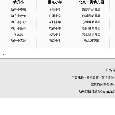
幼升小
重点小学
北京一类幼儿园
幼升小资讯
上海小学
海淀区幼儿园
幼升小政策
广州小学
西城区幼儿园
幼升小择校
深圳小学
东城区幼儿园
幼升小指导
成都小学
朝阳区幼儿园
学区房
武汉小学
其他区幼儿园
幼升小真题
南京小学
幼儿园资讯
-->
广告合作
广告服务
-
营销合作
-
友情链接
京ICP备09042963
幼教网版权所有Copyright©2005-2