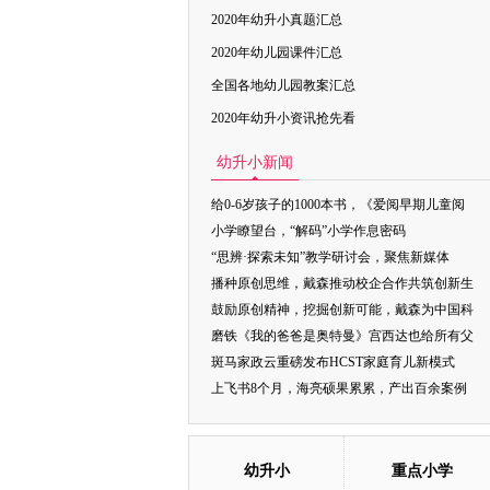
2020年幼升小真题汇总
2020年幼儿园课件汇总
全国各地幼儿园教案汇总
2020年幼升小资讯抢先看
幼升小新闻
给0-6岁孩子的1000本书，《爱阅早期儿童阅
小学瞭望台，“解码”小学作息密码
“思辨·探索未知”教学研讨会，聚焦新媒体
播种原创思维，戴森推动校企合作共筑创新生
鼓励原创精神，挖掘创新可能，戴森为中国科
磨铁《我的爸爸是奥特曼》宫西达也给所有父
斑马家政云重磅发布HCST家庭育儿新模式
上飞书8个月，海亮硕果累累，产出百余案例
幼升小
重点小学