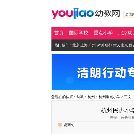
全国
首页
国际学校
重点小学
北京幼
热门城市：
北京
上海
广州
深圳
成都
武汉
南京
西
您现在的位置：
幼教
>
杭州
>
杭州重点小学
> 正文
杭州民办小
来源：家长帮杭州站
说两句