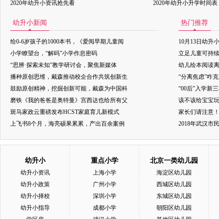
2020年幼升小资讯抢先看
2020年幼升小升学时间表
幼升小新闻
热门推荐
给0-6岁孩子的1000本书，《爱阅早期儿童阅
10月13日幼升
小学瞭望台，“解码”小学作息密码
立足儿童可持
“思辨·探索未知”教学研讨会，聚焦新媒体
幼儿绘本阅读
播种原创思维，戴森推动校企合作共筑创新生
“分离焦虑”咋
鼓励原创精神，挖掘创新可能，戴森为中国科
“00后”入学新
磨铁《我的爸爸是奥特曼》宫西达也给所有父
该不该给宝宝玩
斑马家政云重磅发布HCST家庭育儿新模式
家长们请注意
上飞书8个月，海亮硕果累累，产出百余案例
2018年武汉
幼升小
重点小学
北京一类幼儿园
幼升小资讯
上海小学
海淀区幼儿园
幼升小政策
广州小学
西城区幼儿园
幼升小择校
深圳小学
东城区幼儿园
幼升小指导
成都小学
朝阳区幼儿园