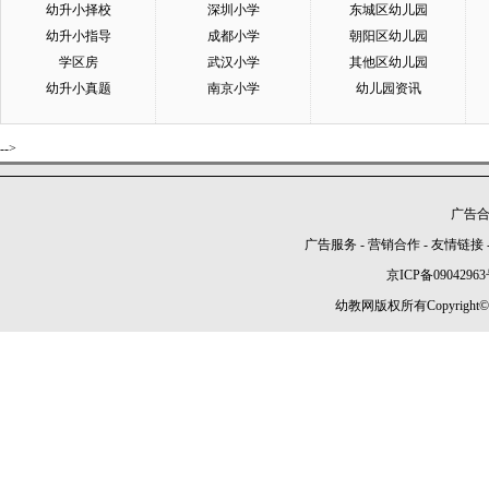
幼升小择校
深圳小学
东城区幼儿园
幼升小指导
成都小学
朝阳区幼儿园
学区房
武汉小学
其他区幼儿园
幼升小真题
南京小学
幼儿园资讯
-->
广告合作
广告服务
-
营销合作
-
友情链接
京ICP备09042963
幼教网版权所有Copyright©2005-2