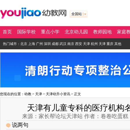
全国站
首页
国际学校
重点小学
北京幼儿园
教师园地
家庭
热门城市：
北京
上海
广州
深圳
成都
武汉
南京
西安
天津
杭州
天津
重庆
其他
您现在的位置：
幼教
>
天津
>
天津幼升小资讯
> 正文
天津有儿童专科的医疗机构
来源：家长帮论坛天津站 作者：卷卷吃蛋糕 2018-0
说两句