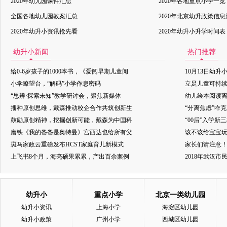
2020年幼儿园课件汇总
2020年各地重点小学一览
全国各地幼儿园教案汇总
2020年北京幼升政策信
2020年幼升小资讯抢先看
2020年幼升小升学时间表
幼升小新闻
热门推荐
给0-6岁孩子的1000本书，《爱阅早期儿童阅
10月13日幼升
小学瞭望台，“解码”小学作息密码
立足儿童可持
“思辨·探索未知”教学研讨会，聚焦新媒体
幼儿绘本阅读
播种原创思维，戴森推动校企合作共筑创新生
“分离焦虑”咋
鼓励原创精神，挖掘创新可能，戴森为中国科
“00后”入学新
磨铁《我的爸爸是奥特曼》宫西达也给所有父
该不该给宝宝玩
斑马家政云重磅发布HCST家庭育儿新模式
家长们请注意
上飞书8个月，海亮硕果累累，产出百余案例
2018年武汉
幼升小
重点小学
北京一类幼儿园
幼升小资讯
上海小学
海淀区幼儿园
幼升小政策
广州小学
西城区幼儿园