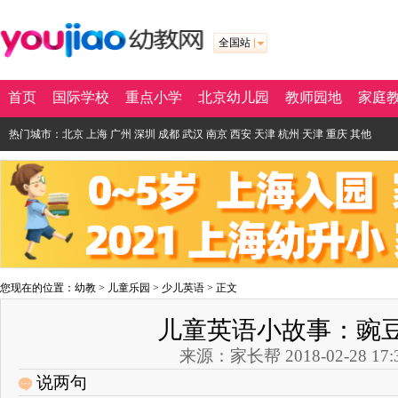
全国站
首页
国际学校
重点小学
北京幼儿园
教师园地
家庭
热门城市：
北京
上海
广州
深圳
成都
武汉
南京
西安
天津
杭州
天津
重庆
其他
您现在的位置：
幼教
>
儿童乐园
>
少儿英语
> 正文
儿童英语小故事：豌
来源：家长帮 2018-02-28 17:3
说两句