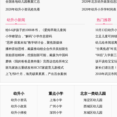
全国各地幼儿园教案汇总
2020年北京幼升政策信
2020年幼升小资讯抢先看
2020年幼升小升学时间表
幼升小新闻
热门推荐
给0-6岁孩子的1000本书，《爱阅早期儿童阅
10月13日幼升
小学瞭望台，“解码”小学作息密码
立足儿童可持
“思辨·探索未知”教学研讨会，聚焦新媒体
幼儿绘本阅读
播种原创思维，戴森推动校企合作共筑创新生
“分离焦虑”咋
鼓励原创精神，挖掘创新可能，戴森为中国科
“00后”入学新
磨铁《我的爸爸是奥特曼》宫西达也给所有父
该不该给宝宝玩
斑马家政云重磅发布HCST家庭育儿新模式
家长们请注意
上飞书8个月，海亮硕果累累，产出百余案例
2018年武汉
幼升小
重点小学
北京一类幼儿园
幼升小资讯
上海小学
海淀区幼儿园
幼升小政策
广州小学
西城区幼儿园
幼升小择校
深圳小学
东城区幼儿园