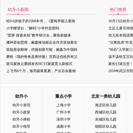
幼升小新闻
热门推荐
给0-6岁孩子的1000本书，《爱阅早期儿童阅
10月13日幼升
小学瞭望台，“解码”小学作息密码
立足儿童可持
“思辨·探索未知”教学研讨会，聚焦新媒体
幼儿绘本阅读
播种原创思维，戴森推动校企合作共筑创新生
“分离焦虑”咋
鼓励原创精神，挖掘创新可能，戴森为中国科
“00后”入学新
磨铁《我的爸爸是奥特曼》宫西达也给所有父
该不该给宝宝玩
斑马家政云重磅发布HCST家庭育儿新模式
家长们请注意
上飞书8个月，海亮硕果累累，产出百余案例
2018年武汉
幼升小
重点小学
北京一类幼儿园
幼升小资讯
上海小学
海淀区幼儿园
幼升小政策
广州小学
西城区幼儿园
幼升小择校
深圳小学
东城区幼儿园
幼升小指导
成都小学
朝阳区幼儿园