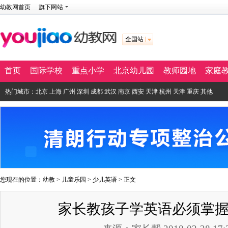
幼教网首页
旗下网站
全国站
首页
国际学校
重点小学
北京幼儿园
教师园地
家庭
热门城市：
北京
上海
广州
深圳
成都
武汉
南京
西安
天津
杭州
天津
重庆
其他
您现在的位置：
幼教
>
儿童乐园
>
少儿英语
> 正文
家长教孩子学英语必须掌握