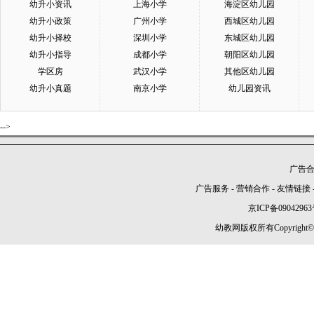
幼升小资讯
上海小学
海淀区幼儿园
幼升小政策
广州小学
西城区幼儿园
幼升小择校
深圳小学
东城区幼儿园
幼升小指导
成都小学
朝阳区幼儿园
学区房
武汉小学
其他区幼儿园
幼升小真题
南京小学
幼儿园资讯
-->
广告合作
广告服务
-
营销合作
-
友情链接
京ICP备09042963
幼教网版权所有Copyright©2005-2