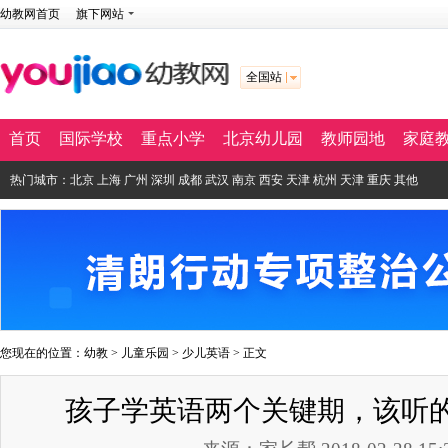
幼教网首页
旗下网站
全国站
首页
国际学校
重点小学
北京幼儿园
教师园地
家庭
热门城市：
北京
上海
广州
深圳
成都
武汉
南京
西安
天津
杭州
天津
重庆
其他
您现在的位置：
幼教
>
儿童乐园
>
少儿英语
> 正文
孩子学英语两个关键期，该听