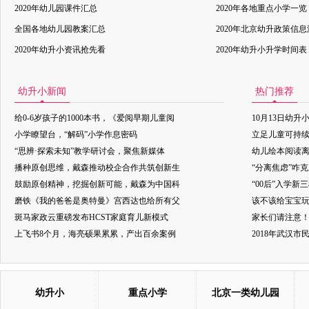
2020年幼儿园课件汇总
2020年各地重点小学一览
全国各地幼儿园教案汇总
2020年北京幼升政策信
2020年幼升小资讯抢先看
2020年幼升小升学时间表
幼升小新闻
热门推荐
给0-6岁孩子的1000本书，《爱阅早期儿童阅
10月13日幼升
小学瞭望台，“解码”小学作息密码
立足儿童可持
“思辨·探索未知”教学研讨会，聚焦新媒体
幼儿绘本阅读
播种原创思维，戴森推动校企合作共筑创新生
“分离焦虑”咋
鼓励原创精神，挖掘创新可能，戴森为中国科
“00后”入学新
磨铁《我的爸爸是奥特曼》宫西达也给所有父
该不该给宝宝玩
斑马家政云重磅发布HCST家庭育儿新模式
家长们请注意
上飞书8个月，海亮硕果累累，产出百余案例
2018年武汉
幼升小
重点小学
北京一类幼儿园