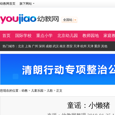
幼教网首页
旗下网站
全国站
首页
国际学校
重点小学
北京幼儿园
教师园地
家庭
热门城市：
北京
上海
广州
深圳
成都
武汉
南京
西安
天津
杭州
天津
重庆
其他
您现在的位置：
幼教
>
儿童乐园
>
儿歌
> 正文
童谣：小懒猪