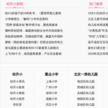
幼升小新闻
热门推荐
给0-6岁孩子的1000本书，《爱阅早期儿童阅
10月13日幼升
小学瞭望台，“解码”小学作息密码
立足儿童可持
“思辨·探索未知”教学研讨会，聚焦新媒体
幼儿绘本阅读
播种原创思维，戴森推动校企合作共筑创新生
“分离焦虑”咋
鼓励原创精神，挖掘创新可能，戴森为中国科
“00后”入学新
磨铁《我的爸爸是奥特曼》宫西达也给所有父
该不该给宝宝玩
斑马家政云重磅发布HCST家庭育儿新模式
家长们请注意
上飞书8个月，海亮硕果累累，产出百余案例
2018年武汉
幼升小
重点小学
北京一类幼儿园
幼升小资讯
上海小学
海淀区幼儿园
幼升小政策
广州小学
西城区幼儿园
幼升小择校
深圳小学
东城区幼儿园
幼升小指导
成都小学
朝阳区幼儿园
学区房
武汉小学
其他区幼儿园