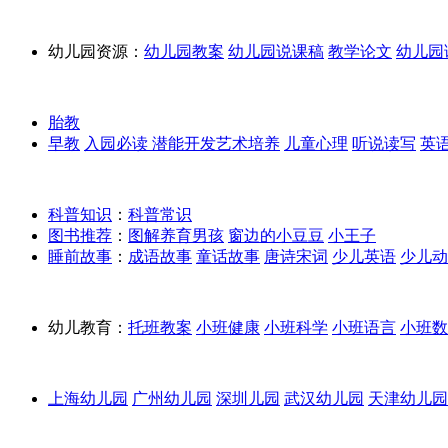
幼儿园资源：
幼儿园教案
幼儿园说课稿
教学论文
幼儿园
胎教
早教
入园必读
潜能开发
艺术培养
儿童心理
听说读写
英
科普知识
：
科普常识
图书推荐
：
图解养育男孩
窗边的小豆豆
小王子
睡前故事
：
成语故事
童话故事
唐诗宋词
少儿英语
少儿动
幼儿教育：
托班教案
小班健康
小班科学
小班语言
小班数
上海幼儿园
广州幼儿园
深圳儿园
武汉幼儿园
天津幼儿园