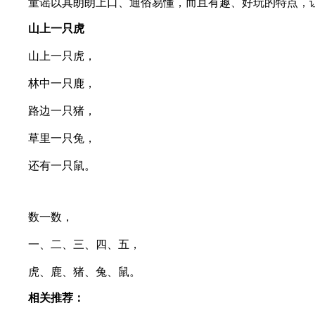
童谣以其朗朗上口、通俗易懂，而且有趣、好玩的特点，让
山上一只虎
山上一只虎，
林中一只鹿，
路边一只猪，
草里一只兔，
还有一只鼠。
数一数，
一、二、三、四、五，
虎、鹿、猪、兔、鼠。
相关推荐：