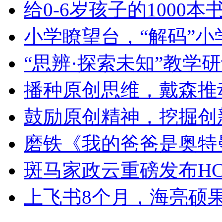
给0-6岁孩子的1000
小学瞭望台，“解码”小
“思辨·探索未知”教学
播种原创思维，戴森推
鼓励原创精神，挖掘创
磨铁《我的爸爸是奥特
斑马家政云重磅发布HC
上飞书8个月，海亮硕