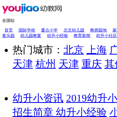
全国站
首页
国际学校
重点小学
北京幼儿园
教师园地
家
童乐园
幼儿园教案
幼升小经验
教育新闻
幼升小社区
热门城市：
北京
上海
天津
杭州
天津
重庆
其
幼升小资讯
2019幼升
招生简章
幼升小经验