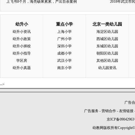
上飞书8个月，海亮硕果累累，产出百余案例
2018年武汉
幼升小
重点小学
北京一类幼儿园
幼升小资讯
上海小学
海淀区幼儿园
幼升小政策
广州小学
西城区幼儿园
幼升小择校
深圳小学
东城区幼儿园
幼升小指导
成都小学
朝阳区幼儿园
学区房
武汉小学
其他区幼儿园
幼升小真题
南京小学
幼儿园资讯
-->
广告合作
广告服务
-
营销合作
-
友情链接
京ICP备09042963
幼教网版权所有Copyright©2005-2