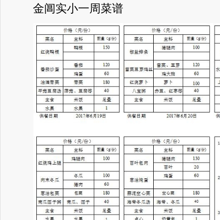
金阊实小一周菜谱