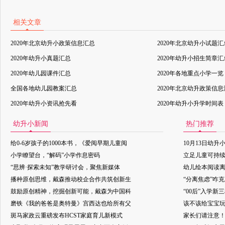
相关文章
2020年北京幼升小政策信息汇总
2020年北京幼升小试题汇
2020年幼升小真题汇总
2020年幼升小招生简章汇
2020年幼儿园课件汇总
2020年各地重点小学一览
全国各地幼儿园教案汇总
2020年北京幼升政策信
2020年幼升小资讯抢先看
2020年幼升小升学时间表
幼升小新闻
热门推荐
给0-6岁孩子的1000本书，《爱阅早期儿童阅
10月13日幼升
小学瞭望台，“解码”小学作息密码
立足儿童可持
“思辨·探索未知”教学研讨会，聚焦新媒体
幼儿绘本阅读
播种原创思维，戴森推动校企合作共筑创新生
“分离焦虑”咋
鼓励原创精神，挖掘创新可能，戴森为中国科
“00后”入学新
磨铁《我的爸爸是奥特曼》宫西达也给所有父
该不该给宝宝玩
斑马家政云重磅发布HCST家庭育儿新模式
家长们请注意