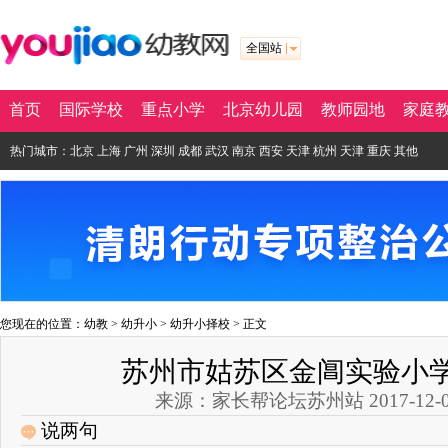
全国站
首页
国际学校
重点小学
北京幼儿园
教师园地
家庭
热门城市：
北京
上海
广州
深圳
成都
武汉
南京
西安
天津
杭州
天津
重庆
其他
您现在的位置：
幼教
>
幼升小
>
幼升小择校
> 正文
苏州市姑苏区金阊实验小
来源：家长帮论坛苏州站 2017-12-01 
说两句