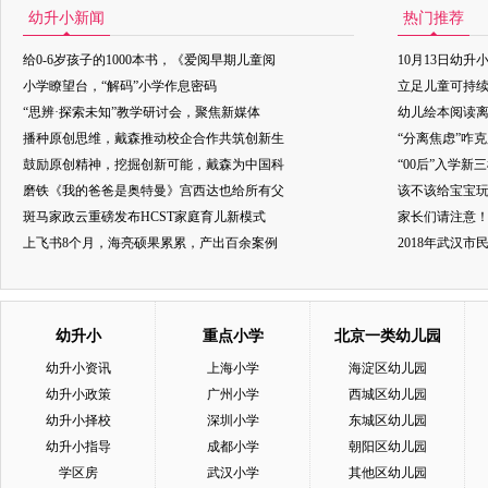
幼升小新闻
热门推荐
给0-6岁孩子的1000本书，《爱阅早期儿童阅
10月13日幼升
小学瞭望台，“解码”小学作息密码
立足儿童可持
“思辨·探索未知”教学研讨会，聚焦新媒体
幼儿绘本阅读
播种原创思维，戴森推动校企合作共筑创新生
“分离焦虑”咋
鼓励原创精神，挖掘创新可能，戴森为中国科
“00后”入学新
磨铁《我的爸爸是奥特曼》宫西达也给所有父
该不该给宝宝玩
斑马家政云重磅发布HCST家庭育儿新模式
家长们请注意
上飞书8个月，海亮硕果累累，产出百余案例
2018年武汉
幼升小
重点小学
北京一类幼儿园
幼升小资讯
上海小学
海淀区幼儿园
幼升小政策
广州小学
西城区幼儿园
幼升小择校
深圳小学
东城区幼儿园
幼升小指导
成都小学
朝阳区幼儿园
学区房
武汉小学
其他区幼儿园