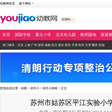
幼教网首页
旗下网站
全国站
首页
国际学校
重点小学
北京幼儿园
教师园地
家庭
热门城市：
北京
上海
广州
深圳
成都
武汉
南京
西安
天津
杭州
天津
重庆
其他
您现在的位置：
幼教
>
幼升小
>
幼升小择校
> 正文
苏州市姑苏区平江实验小