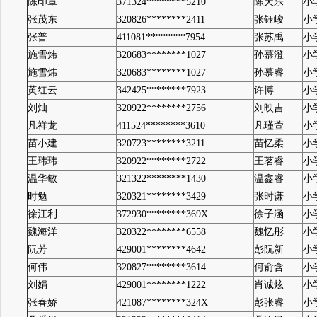
陈印章
371324********5210
陈天乐
小
张茂东
320826********2411
张钰峻
小
张普
411081********7954
张苏禹
小
施雪炜
320683********1027
孙慕澄
小
施雪炜
320683********1027
孙慕睿
小
黄红云
342425********7923
许博
小
刘灿
320922********2756
刘映吉
小
凡祥龙
411524********3610
凡瑾萱
小
苗小建
320723********3211
苗忆柔
小
王玮玮
320922********2722
王茗睿
小
温华敏
321322********1430
温鑫睿
小
时勉
320321********3429
张时谦
小
徐江利
372930********369X
徐子涵
小
魏海洋
320322********6558
魏忆彤
小
阮芳
429001********4642
彭阮新
小
何伟
320827********3614
何俞含
小
刘娟
429001********1222
肖诚炫
小
张春娇
421087********324X
彭张睿
小