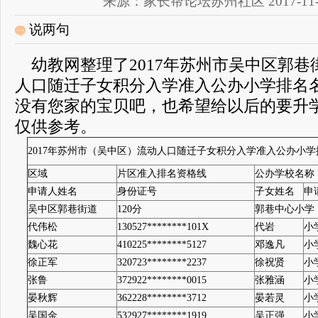
来源：家长帮论坛苏州社区 2017-11-28 
说两句
幼教网整理了2017年苏州市吴中区郭巷
人口随迁子女积分入学准入公办小学排名
没有您家的宝贝吧，也希望给以后的要升
仅供参考。
2017年苏州市（吴中区）流动人口随迁子女积分入学准入公办小
区域
片区准入排名资格线
公办学校名称
申请人姓名
身份证号
子女姓名
申
吴中区郭巷街道
120分
郭巷中心小学
代伟松
130527********101X
代岩
小
魏心花
410225********5127
邓逸凡
小
徐正军
320723********2237
徐祝贤
小
张鲁
372922********0015
张雅涵
小
晏秋辉
362228********3712
晏若灵
小
吴国金
532927********1919
吴正强
小