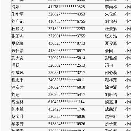
海娟
411381********0828
李雨樵
小
朱华军
320827********4353
朱俊屹
小
刘庙记
410482********6755
刘怡彤
小
杜晨龙
321322********2253
杜景辉
小
张芝杰
372901********3755
张方浩
小
夏晓峰
430523********0713
夏俊豪
小
聂仕磊
413026********6917
聂问
小
彭大友
320925********5814
彭雅娟
小
冯跃
320382********2513
冯冉
小
邵威风
320381********3217
邵心蕊
小
程志平
340826********4011
程梓翔
小
涂友才
340824********6818
涂伊涵
小
刘运
320922********5417
刘轩语
小
魏医林
610425********1114
魏嘉旭
小
陈木兰
452423********1746
成慈洋
小
赵宝升
320323********6036
赵宇轩
小
牟素芳
513824********0926
沙子萱
小