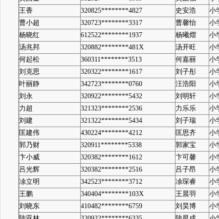
王香
320825********4827
史安浩
小
曹小超
320723********3317
曹馨怡
小
杨晓红
612522********1937
杨曦熠
小
汤兆邦
320882********481X
汤开旺
小
何起松
360311********3513
何嘉丽
小
刘克思
320322********1617
刘子彤
小
叶丽静
342723********0760
汪浩阳
小
刘永
320922********5432
刘明轩
小
力超
321323********2536
力乐乐
小
刘建
321322********5434
刘子瑞
小
匡建伟
430224********4212
匡思齐
小
郭乃财
320911********5338
郭家宝
小
卞小威
320382********1612
卞可馨
小
吕光辉
320382********2516
吕子昂
小
凃立明
342523********3712
凃琛睿
小
王鹏
340404********103X
王晨羽
小
刘晓东
410482********6759
刘昊博
小
陆亚林
320922********6335
陆星成
小