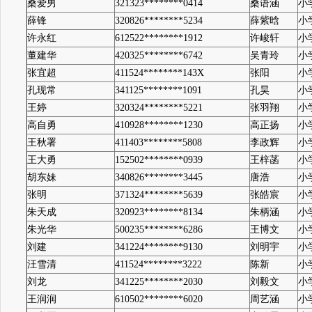
桑爱男
321323********0414
桑语涵
小
薛锋
320826********5234
薛紫晗
小
许永红
612522********1912
许峻轩
小
董建华
420325********6742
吴青玲
小
张宜超
411524********143X
张阳
小
孔现常
341125********1091
孔昊
小
王婷
320324********5221
张羽翔
小
高自勇
410928********1230
高正扬
小
王秋署
411403********5808
李政辉
小
王大勇
152502********0939
王梓菡
小
胡东妹
340826********3445
唐浩
小
张明
371324********5639
张皓宸
小
朱天成
320923********8134
朱柄涵
小
朱光华
500235********6286
王博文
小
刘建
341224********9130
刘明宇
小
汪雪清
411524********3222
陈新
小
刘龙
341225********2030
刘毅文
小
王润润
610502********6020
周艺涵
小