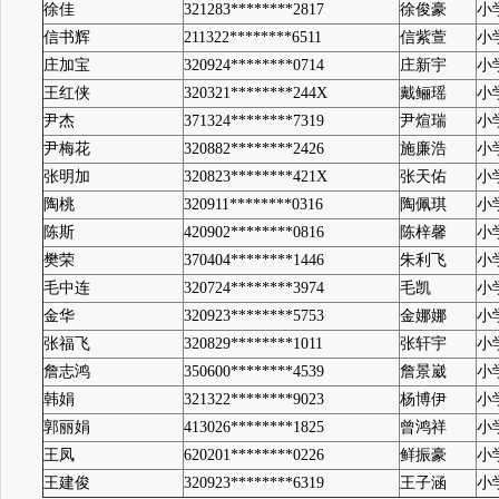
徐佳
321283********2817
徐俊豪
小
信书辉
211322********6511
信紫萱
小
庄加宝
320924********0714
庄新宇
小
王红侠
320321********244X
戴鲡瑶
小
尹杰
371324********7319
尹煊瑞
小
尹梅花
320882********2426
施廉浩
小
张明加
320823********421X
张天佑
小
陶桃
320911********0316
陶佩琪
小
陈斯
420902********0816
陈梓馨
小
樊荣
370404********1446
朱利飞
小
毛中连
320724********3974
毛凯
小
金华
320923********5753
金娜娜
小
张福飞
320829********1011
张轩宇
小
詹志鸿
350600********4539
詹景崴
小
韩娟
321322********9023
杨博伊
小
郭丽娟
413026********1825
曾鸿祥
小
王凤
620201********0226
鲜振豪
小
王建俊
320923********6319
王子涵
小