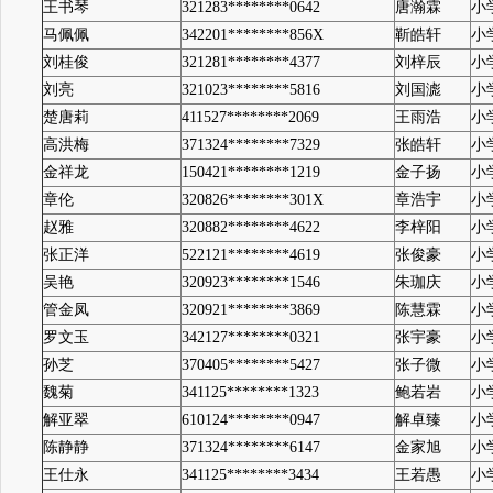
王书琴
321283********0642
唐瀚霖
小
马佩佩
342201********856X
靳皓轩
小
刘桂俊
321281********4377
刘梓辰
小
刘亮
321023********5816
刘国滮
小
楚唐莉
411527********2069
王雨浩
小
高洪梅
371324********7329
张皓轩
小
金祥龙
150421********1219
金子扬
小
章伦
320826********301X
章浩宇
小
赵雅
320882********4622
李梓阳
小
张正洋
522121********4619
张俊豪
小
吴艳
320923********1546
朱珈庆
小
管金凤
320921********3869
陈慧霖
小
罗文玉
342127********0321
张宇豪
小
孙芝
370405********5427
张子微
小
魏菊
341125********1323
鲍若岩
小
解亚翠
610124********0947
解卓臻
小
陈静静
371324********6147
金家旭
小
王仕永
341125********3434
王若愚
小