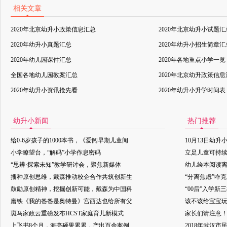
相关文章
2020年北京幼升小政策信息汇总
2020年北京幼升小试题汇
2020年幼升小真题汇总
2020年幼升小招生简章汇
2020年幼儿园课件汇总
2020年各地重点小学一览
全国各地幼儿园教案汇总
2020年北京幼升政策信
2020年幼升小资讯抢先看
2020年幼升小升学时间表
幼升小新闻
热门推荐
给0-6岁孩子的1000本书，《爱阅早期儿童阅
10月13日幼升
小学瞭望台，“解码”小学作息密码
立足儿童可持
“思辨·探索未知”教学研讨会，聚焦新媒体
幼儿绘本阅读
播种原创思维，戴森推动校企合作共筑创新生
“分离焦虑”咋
鼓励原创精神，挖掘创新可能，戴森为中国科
“00后”入学新
磨铁《我的爸爸是奥特曼》宫西达也给所有父
该不该给宝宝玩
斑马家政云重磅发布HCST家庭育儿新模式
家长们请注意
上飞书8个月，海亮硕果累累，产出百余案例
2018年武汉