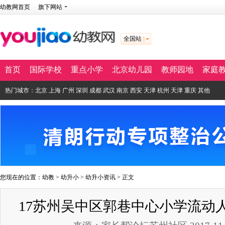
幼教网首页
旗下网站
全国站
首页
国际学校
重点小学
北京幼儿园
教师园地
家庭
热门城市：
北京
上海
广州
深圳
成都
武汉
南京
西安
天津
杭州
天津
重庆
其他
您现在的位置：
幼教
>
幼升小
>
幼升小资讯
> 正文
17苏州吴中区郭巷中心小学流动