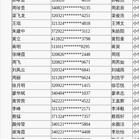
孙孝雷
320826********4016
孙帷然
小
周珍贵
340823********6135
周若辰
小
渠飞龙
320321********4251
渠俊浩
小
王琨
321324********4818
王博文
小
朱建中
372922********3112
朱皓阳
小
黄立
412822********3798
黄熙童
小
蒋明
511011********8295
蒋寅
小
张继霞
320826********2448
周瑶
小
周飞
320823********0671
周芮如
小
刘凤云
320324********6841
刘城雨
小
周丽
321283********6624
刘浩宇
小
徐月明
320922********1415
徐芯悦
小
廖华斌
340404********1037
廖承志
小
黄营营
342221********4522
王嘉辉
小
李峰
321323********2171
李泽毅
小
蔡猛
371324********7357
蔡雨轩
小
颜传莹
340121********5804
余颜洁
小
谢海霞
340221********4408
李欣怡
小