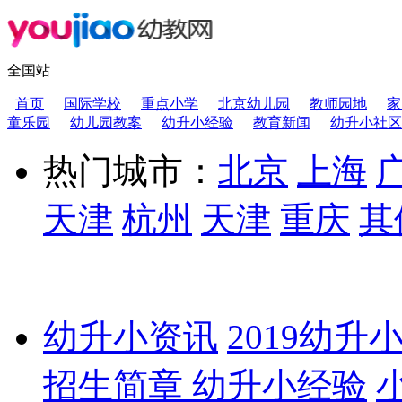
全国站
首页
国际学校
重点小学
北京幼儿园
教师园地
家
童乐园
幼儿园教案
幼升小经验
教育新闻
幼升小社区
热门城市：
北京
上海
天津
杭州
天津
重庆
其
幼升小资讯
2019幼升
招生简章
幼升小经验