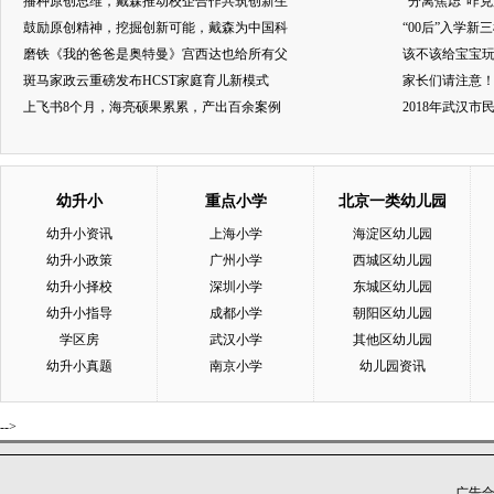
播种原创思维，戴森推动校企合作共筑创新生
“分离焦虑”咋
鼓励原创精神，挖掘创新可能，戴森为中国科
“00后”入学新
磨铁《我的爸爸是奥特曼》宫西达也给所有父
该不该给宝宝玩
斑马家政云重磅发布HCST家庭育儿新模式
家长们请注意
上飞书8个月，海亮硕果累累，产出百余案例
2018年武汉
幼升小
重点小学
北京一类幼儿园
幼升小资讯
上海小学
海淀区幼儿园
幼升小政策
广州小学
西城区幼儿园
幼升小择校
深圳小学
东城区幼儿园
幼升小指导
成都小学
朝阳区幼儿园
学区房
武汉小学
其他区幼儿园
幼升小真题
南京小学
幼儿园资讯
-->
广告合作