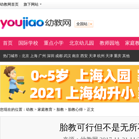
幼教网首页
旗下网站
全国站
首页
国际学校
重点小学
北京幼儿园
教师园地
家庭
热门城市：
北京
上海
广州
深圳
成都
武汉
南京
西安
天津
杭州
天津
重庆
其他
您现在的位置：
幼教
>
家庭教育
>
胎教
>
胎教心得
> 正文
胎教可行但不是无所