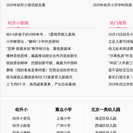
2020年幼升小资讯抢先看
2020年幼升小升学时间表
幼升小新闻
热门推荐
给0-6岁孩子的1000本书，《爱阅早期儿童阅
10月13日幼升
小学瞭望台，“解码”小学作息密码
立足儿童可持
“思辨·探索未知”教学研讨会，聚焦新媒体
幼儿绘本阅读
播种原创思维，戴森推动校企合作共筑创新生
“分离焦虑”咋
鼓励原创精神，挖掘创新可能，戴森为中国科
“00后”入学新
磨铁《我的爸爸是奥特曼》宫西达也给所有父
该不该给宝宝玩
斑马家政云重磅发布HCST家庭育儿新模式
家长们请注意
上飞书8个月，海亮硕果累累，产出百余案例
2018年武汉
幼升小
重点小学
北京一类幼儿园
幼升小资讯
上海小学
海淀区幼儿园
幼升小政策
广州小学
西城区幼儿园
幼升小择校
深圳小学
东城区幼儿园