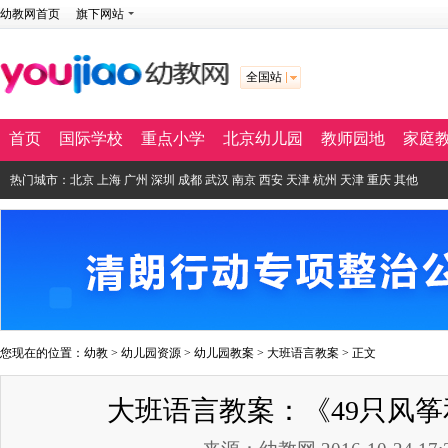
幼教网首页
旗下网站
全国站
首页
国际学校
重点小学
北京幼儿园
教师园地
家庭
热门城市：
北京
上海
广州
深圳
成都
武汉
南京
西安
天津
杭州
天津
重庆
其他
您现在的位置：
幼教
>
幼儿园资源
>
幼儿园教案
>
大班语言教案
> 正文
大班语言教案：《49只风筝