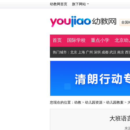
幼教网首页
旗下网站
全国
首页
国际学校
重点小学
北京幼
热门城市：
北京
上海
广州
深圳
成都
武汉
南京
西
您现在的位置：
幼教
>
幼儿园资源
>
幼儿园教案
>
大班语
来源