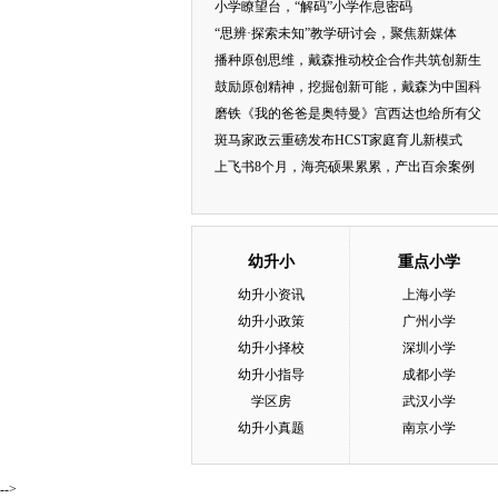
小学瞭望台，“解码”小学作息密码
“思辨·探索未知”教学研讨会，聚焦新媒体
播种原创思维，戴森推动校企合作共筑创新生
鼓励原创精神，挖掘创新可能，戴森为中国科
磨铁《我的爸爸是奥特曼》宫西达也给所有父
斑马家政云重磅发布HCST家庭育儿新模式
上飞书8个月，海亮硕果累累，产出百余案例
幼升小
重点小学
幼升小资讯
上海小学
幼升小政策
广州小学
幼升小择校
深圳小学
幼升小指导
成都小学
学区房
武汉小学
幼升小真题
南京小学
-->