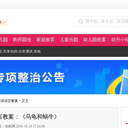
站
儿园
教师园地
家庭教育
儿童乐园
幼儿园教案
幼升小
安
天津
杭州
天津
重庆
其他
大班语言教案
> 正文
言教案：《乌龟和蜗牛》
：幼教网 2016-10-24 17:24:06