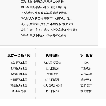
立足儿童可持续发展规划幼小衔接
幼儿绘本阅读离不开父母的正确引导
“分离焦虑”咋克服 试试跟娃玩捉迷藏
“00后”入学新三样 平衡车、投影机、无人
该不该给宝宝玩手机？ 不妨先验“视力储备
家长们请注意！在武汉上小学这些证件须得有
2018年武汉市民办小学收费标准参考
北京一类幼儿园
教师园地
少儿教育
海淀区幼儿园
幼儿园说课稿
胎教
西城区幼儿园
幼儿园教案
早期教育
东城区幼儿园
教学论文
入园必读
朝阳区幼儿园
幼儿园课件
潜能开发
其他区幼儿园
幼儿园教师心得
艺术培养
幼儿园资讯
幼儿园评语
家庭教育