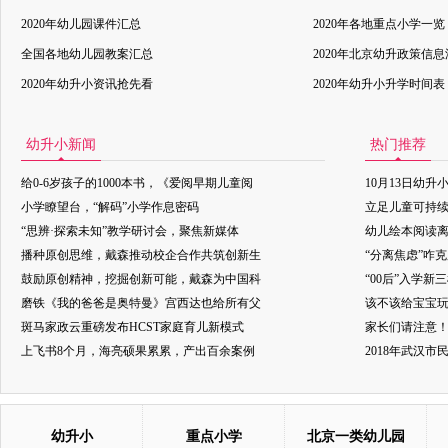
2020年幼儿园课件汇总
2020年各地重点小学一览
全国各地幼儿园教案汇总
2020年北京幼升政策信
2020年幼升小资讯抢先看
2020年幼升小升学时间表
幼升小新闻
热门推荐
给0-6岁孩子的1000本书，《爱阅早期儿童阅
10月13日幼升
小学瞭望台，“解码”小学作息密码
立足儿童可持
“思辨·探索未知”教学研讨会，聚焦新媒体
幼儿绘本阅读
播种原创思维，戴森推动校企合作共筑创新生
“分离焦虑”咋
鼓励原创精神，挖掘创新可能，戴森为中国科
“00后”入学新
磨铁《我的爸爸是奥特曼》宫西达也给所有父
该不该给宝宝玩
斑马家政云重磅发布HCST家庭育儿新模式
家长们请注意
上飞书8个月，海亮硕果累累，产出百余案例
2018年武汉
幼升小
重点小学
北京一类幼儿园