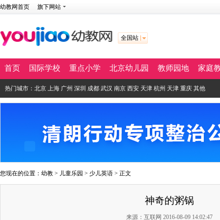
幼教网首页
旗下网站
全国站
首页
国际学校
重点小学
北京幼儿园
教师园地
家庭
热门城市：
北京
上海
广州
深圳
成都
武汉
南京
西安
天津
杭州
天津
重庆
其他
您现在的位置：
幼教
>
儿童乐园
>
少儿英语
> 正文
神奇的粥锅
来源：互联网 2016-08-09 14:02:47