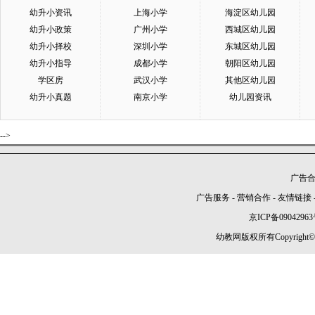
幼升小资讯
上海小学
海淀区幼儿园
幼升小政策
广州小学
西城区幼儿园
幼升小择校
深圳小学
东城区幼儿园
幼升小指导
成都小学
朝阳区幼儿园
学区房
武汉小学
其他区幼儿园
幼升小真题
南京小学
幼儿园资讯
-->
广告合作
广告服务
-
营销合作
-
友情链接
京ICP备09042963
幼教网版权所有Copyright©2005-2