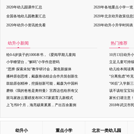
2020年幼儿园课件汇总
2020年各地重点小学一览
全国各地幼儿园教案汇总
2020年北京幼升政策信
2020年幼升小资讯抢先看
2020年幼升小升学时间表
幼升小新闻
热门推荐
给0-6岁孩子的1000本书，《爱阅早期儿童阅
10月13日幼升
小学瞭望台，“解码”小学作息密码
立足儿童可持
“思辨·探索未知”教学研讨会，聚焦新媒体
幼儿绘本阅读
播种原创思维，戴森推动校企合作共筑创新生
“分离焦虑”咋
鼓励原创精神，挖掘创新可能，戴森为中国科
“00后”入学新
磨铁《我的爸爸是奥特曼》宫西达也给所有父
该不该给宝宝玩
斑马家政云重磅发布HCST家庭育儿新模式
家长们请注意
上飞书8个月，海亮硕果累累，产出百余案例
2018年武汉
幼升小
重点小学
北京一类幼儿园