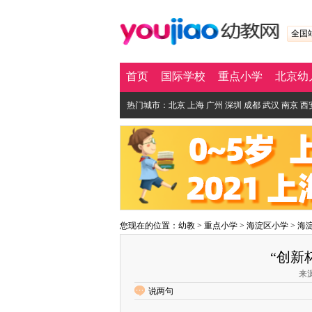
全国
首页
国际学校
重点小学
北京幼
热门城市：
北京
上海
广州
深圳
成都
武汉
南京
西
您现在的位置：
幼教
>
重点小学
>
海淀区小学
>
海
“创新
来源
说两句