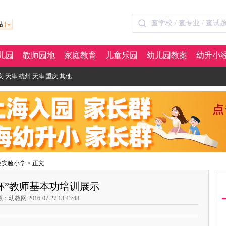
站
儿园
教师园地
家庭教育
儿童乐园
幼儿园教案
幼升小
安
天津
杭州
天津
重庆
其他
淀实验小学
> 正文
杯”教师基本功培训展示
：幼教网 2016-07-27 13:43:48