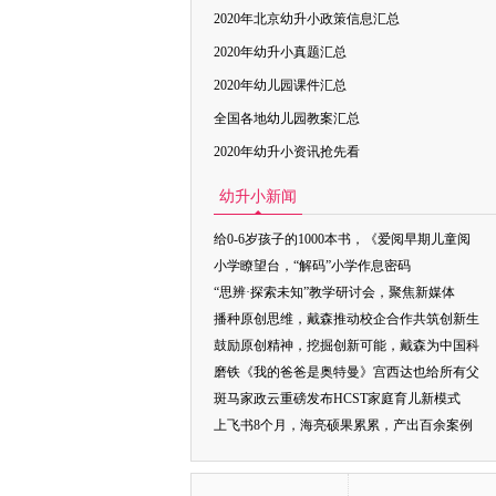
2020年北京幼升小政策信息汇总
2020年幼升小真题汇总
2020年幼儿园课件汇总
全国各地幼儿园教案汇总
2020年幼升小资讯抢先看
幼升小新闻
给0-6岁孩子的1000本书，《爱阅早期儿童阅
小学瞭望台，“解码”小学作息密码
“思辨·探索未知”教学研讨会，聚焦新媒体
播种原创思维，戴森推动校企合作共筑创新生
鼓励原创精神，挖掘创新可能，戴森为中国科
磨铁《我的爸爸是奥特曼》宫西达也给所有父
斑马家政云重磅发布HCST家庭育儿新模式
上飞书8个月，海亮硕果累累，产出百余案例