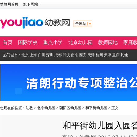
幼教网首页
旗下网站
全国站
首页
国际学校
重点小学
北京幼儿园
教师园地
家庭
热门城市：
北京
上海
广州
深圳
成都
武汉
南京
西安
天津
杭州
天津
重庆
其他
您现在的位置：
幼教
>
北京幼儿园
>
朝阳区幼儿园
>
和平街幼儿园
> 正文
和平街幼儿园入园