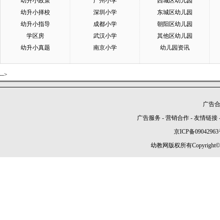
幼升小政策
广州小学
西城区幼儿园
幼升小择校
深圳小学
东城区幼儿园
幼升小指导
成都小学
朝阳区幼儿园
学区房
武汉小学
其他区幼儿园
幼升小真题
南京小学
幼儿园资讯
-->
广告合作
广告服务
-
营销合作
-
友情链接
京ICP备09042963
幼教网版权所有Copyright©2005-2