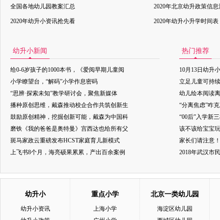
全国各地幼儿园教案汇总
2020年北京幼升政策信
2020年幼升小资讯抢先看
2020年幼升小升学时间表
幼升小新闻
热门推荐
给0-6岁孩子的1000本书，《爱阅早期儿童阅
10月13日幼升
小学瞭望台，“解码”小学作息密码
立足儿童可持
“思辨·探索未知”教学研讨会，聚焦新媒体
幼儿绘本阅读
播种原创思维，戴森推动校企合作共筑创新生
“分离焦虑”咋
鼓励原创精神，挖掘创新可能，戴森为中国科
“00后”入学新
磨铁《我的爸爸是奥特曼》宫西达也给所有父
该不该给宝宝玩
斑马家政云重磅发布HCST家庭育儿新模式
家长们请注意
上飞书8个月，海亮硕果累累，产出百余案例
2018年武汉
幼升小
重点小学
北京一类幼儿园
幼升小资讯
上海小学
海淀区幼儿园